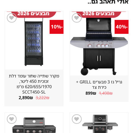
אולי תאהב גם..
-10%
-40%
שמור
שמור
מוצר
מוצר
במועדפים
במועדפים
מקרר שתייה שחור עומד דלת
זכוכית 450 ליטר,
גריל גז 3 מבערים GRILL +
620/655/1970 מ"מ
כירת צד
SCCT450-SL
המחיר
המחיר
899
₪
1,498
₪
המקורי
הנוכחי
המחיר
המחיר
2,890
₪
3,222
₪
היה:
הוא:
המקורי
הנוכחי
899₪.
1,498₪.
היה:
הוא:
2,890₪.
3,222₪.
שמור
שמור