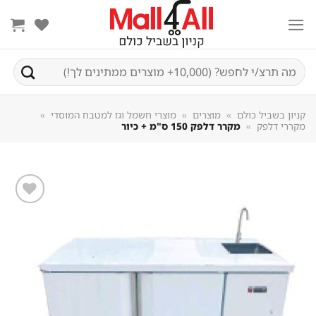
Sk
conte
חיפוש
עבור:
קניון בשביל כולם
»
מוצרים
»
מוצרי חשמל וגז למטבח המוסדי
»
מקררי דלפק
»
מקרר דלפק 150 ס"מ + כיור
שמור
מוצר
במועדפים