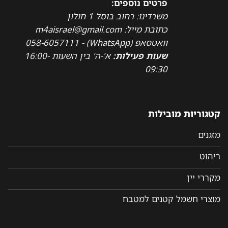
פרטים נוספים:
משרדינו: רחוב בוסל 1 חולון
כתובת מייל: m4aisrael@gmail.com
וואטסאפ (WhatsApp) - 058-6057111
שעות פעילות:
א'-ה' בין השעות 16:00-
09:30
קטגוריות מובילות
מזגנים
ריהוט
מקררי יין
מוצרי חשמל קטנים למטבח