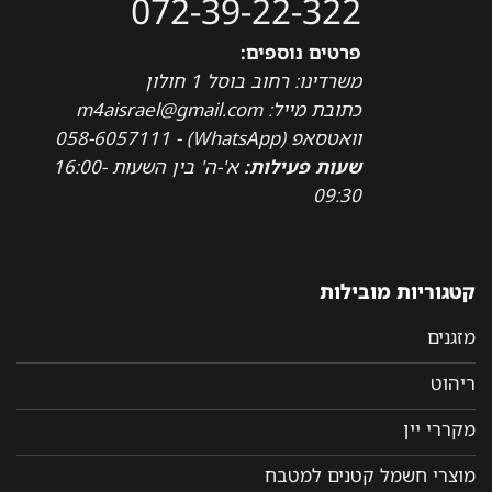
072-39-22-322
פרטים נוספים:
משרדינו: רחוב בוסל 1 חולון
כתובת מייל: m4aisrael@gmail.com
וואטסאפ (WhatsApp) - 058-6057111
שעות פעילות:
א'-ה' בין השעות 16:00-
09:30
קטגוריות מובילות
מזגנים
ריהוט
מקררי יין
מוצרי חשמל קטנים למטבח