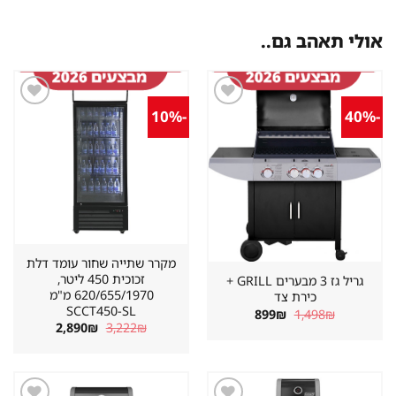
אולי תאהב גם..
-10%
-40%
שמור
שמור
מוצר
מוצר
במועדפים
במועדפים
מקרר שתייה שחור עומד דלת
זכוכית 450 ליטר,
גריל גז 3 מבערים GRILL +
620/655/1970 מ"מ
כירת צד
SCCT450-SL
המחיר
המחיר
899
₪
1,498
₪
המקורי
הנוכחי
המחיר
המחיר
2,890
₪
3,222
₪
היה:
הוא:
המקורי
הנוכחי
899₪.
1,498₪.
היה:
הוא:
2,890₪.
3,222₪.