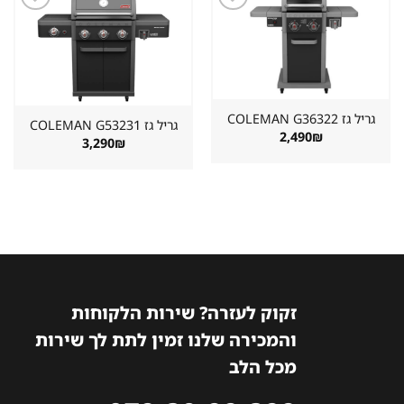
שמור
שמור
מוצר
מוצר
במועדפים
במועדפים
גריל גז ⁦COLEMAN G36322⁩
גריל גז ⁦COLEMAN G53231⁩
2,490
₪
3,290
₪
זקוק לעזרה? שירות הלקוחות
והמכירה שלנו זמין לתת לך שירות
מכל הלב