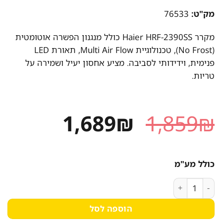
מק"ט:
76533
מקרר Haier HRF-2390SS כולל מנגנון הפשרה אוטומטית
(No Frost), טכנולוגיית Multi Air Flow, תאורת LED
פנימית, וידידותי לסביבה. מציע אחסון יעיל ושמירה על
טריות.
המחיר
המחיר
1,689
₪
1,859
₪
המקורי
הנוכחי
היה:
הוא:
כולל מע"מ
1,689₪.
1,859₪.
כמות של מקרר האייר HRF-2390SS עם מערך הפשרה אוטומטית ושמירה על טריות
הוספה לסל