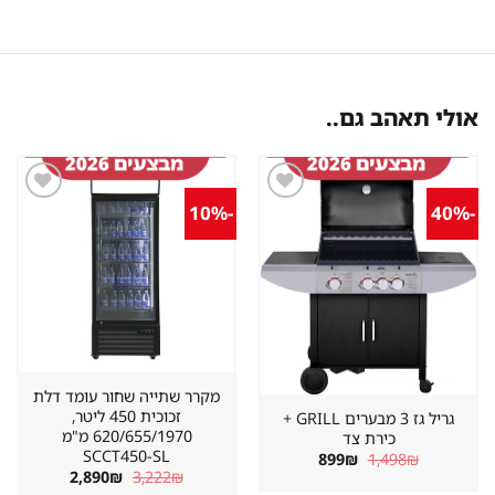
אולי תאהב גם..
-10%
-40%
שמור
שמור
מוצר
מוצר
במועדפים
במועדפים
מקרר שתייה שחור עומד דלת
זכוכית 450 ליטר,
גריל גז 3 מבערים GRILL +
620/655/1970 מ"מ
כירת צד
SCCT450-SL
המחיר
המחיר
899
₪
1,498
₪
המקורי
הנוכחי
המחיר
המחיר
2,890
₪
3,222
₪
היה:
הוא:
המקורי
הנוכחי