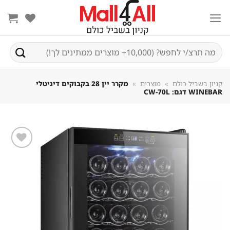
Sk
conte
חיפוש
עבור:
קניון בשביל כולם
»
מוצרים
»
מקרר יין 28 בקבוקים דיגיטלי
WINEBAR דגם: CW-70L
שמור
מוצר
במועדפים