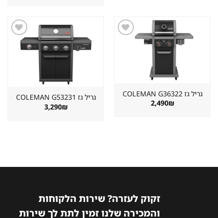
899₪.
1,498₪.
היה:
הוא:
2,890₪.
3,222₪.
שמור
שמור
מוצר
מוצר
במועדפים
במועדפים
גריל גז ⁦COLEMAN G36322⁩
גריל גז ⁦COLEMAN G53231⁩
2,490
₪
3,290
₪
זקוק לעזרה? שירות הלקוחות
והמכירה שלנו זמין לתת לך שירות