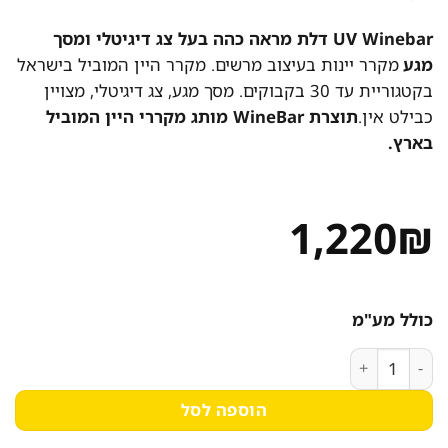
UV Winebar דלת מראה כהה בעל צג דיגיטלי ומסך
מגע
מקרר יינות בעיצוב מרשים. מקרר היין המוביל בישראל
בקטגוריית עד 30 בקבוקים. מסך מגע, צג דיגיטלי, מצויין
כבילט אין.
תוצרת WineBar מותג מקררי היין המוביל
בארץ.
1,220
₪
כולל מע"מ
כמות של מקרר יין 28 בקבוקים דיגיטלי WINEBAR דגם: CW-70L
הוספה לסל