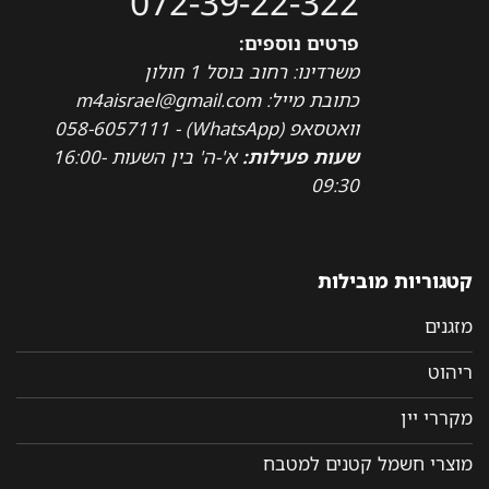
072-39-22-322
פרטים נוספים:
משרדינו: רחוב בוסל 1 חולון
כתובת מייל: m4aisrael@gmail.com
וואטסאפ (WhatsApp) - 058-6057111
שעות פעילות:
א'-ה' בין השעות 16:00-
09:30
קטגוריות מובילות
מזגנים
ריהוט
מקררי יין
מוצרי חשמל קטנים למטבח