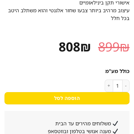
אישורי תקן בינילאומיים
עיצוב מרהיב ביותר צבעו שחור אלגנטי והוא משתלב היטב
בכל חלל
המחיר
המחיר
808
₪
899
₪
המקורי
הנוכחי
היה:
הוא:
כולל מע"מ
808₪.
899₪.
כמות של מקרר ללא מקפיא 40 ליטר Landers דגם BCH40A
הוספה לסל
משלוחים מהירים עד הבית
מענה אנושי בטלפון ובווטסאפ