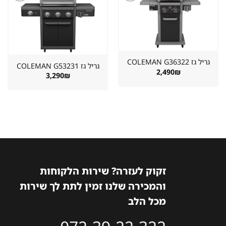
שמור
שמור
מוצר
מוצר
במועדפים
במועדפים
גריל גז ⁦COLEMAN G36322⁩
גריל גז ⁦COLEMAN G53231⁩
2,490
₪
3,290
₪
זקוק לעזרה? שירות הלקוחות
והמכירה שלנו זמין לתת לך שירות
מכל הלב