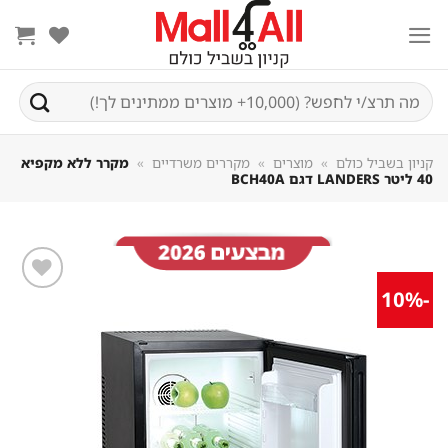
Sk
conte
חיפוש
עבור:
קניון בשביל כולם
»
מוצרים
»
מקררים משרדיים
»
מקרר ללא מקפיא
40 ליטר LANDERS דגם BCH40A
-10%
שמור
מוצר
במועדפים