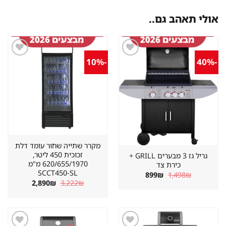
אולי תאהב גם..
-10%
-40%
שמור
שמור
מוצר
מוצר
במועדפים
במועדפים
מקרר שתייה שחור עומד דלת
זכוכית 450 ליטר,
גריל גז 3 מבערים GRILL +
620/655/1970 מ"מ
כירת צד
SCCT450-SL
המחיר
המחיר
899
₪
1,498
₪
המקורי
הנוכחי
המחיר
המחיר
2,890
₪
3,222
₪
היה:
הוא:
המקורי
הנוכחי
899₪.
1,498₪.
היה:
הוא:
2,890₪.
3,222₪.