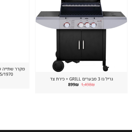
620/655/1970 מ
גריל גז 3 מבערים GRILL + כירת צד
המחיר
המחיר
899
₪
1,498
₪
המקורי
הנוכחי
היה:
הוא:
899₪.
1,498₪.