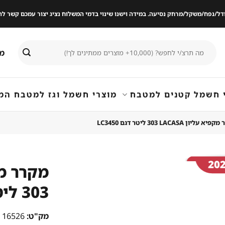
ודל/נפח/משקל/מרחק נסיעה. במידה וישנו שינוי בדמי המשלוח נציג יצור עמכם קשר
חיפוש
מי
עבור:
 חשמל קטנים למטבח
מוצרי חשמל וגז למטבח המ
 עליון LACASA ‏303 ‏ליטר דגם LC3450
שמור
מוצר
במועדפים
מק"ט:
16526