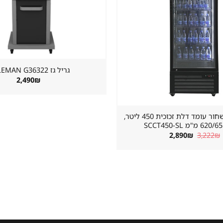
גריל גז ⁦COLEMAN G36322⁩
2,490
₪
מקרר שתייה שחור עומד דלת זכוכית 450 ליטר,
"מ SCCT450-SL
המחיר
המחיר
2,890
₪
3,222
₪
המקורי
הנוכחי
היה:
הוא:
2,890₪.
3,222₪.