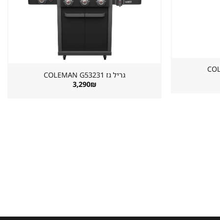
גריל גז ⁦COLEMAN G53231⁩
3,290
₪