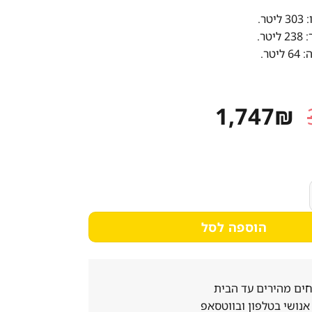
ר.
ר.
טר.
המחיר
המחיר
1,747
₪
המקורי
הנוכחי
היה:
הוא:
1,747₪.
3,290₪.
Lacasa ‏303 ‏ליטר דגם LC3450
הוספה לסל
ים מהירים עד הבית
נושי בטלפון ובווטסאפ