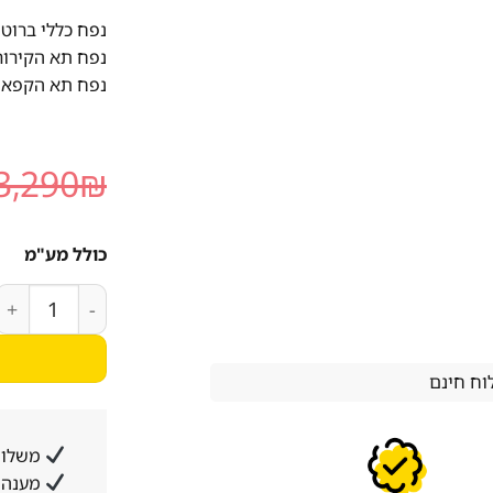
נפח כללי ברוטו: 303 ליט
נפח תא הקירור: 238 ליט
נפח תא הקפאה: 64 לי
3,290
₪
כולל מע"מ
כמות של מקרר ‏מקפיא עליון 
ח חינם
משלוח
מענה א