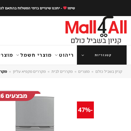
Ski
שימו
- יתכנו שינויים בדמי המשלוח בהתאם לג
t
conten
ריהוט
מוצרי חשמל
מוצרי
קטגוריות
קניון בשביל כולם
»
מוצרים
»
מקררים לבית
»
מקררים מקפיא עליון
»
מקרר ‏מקפיא
-47%