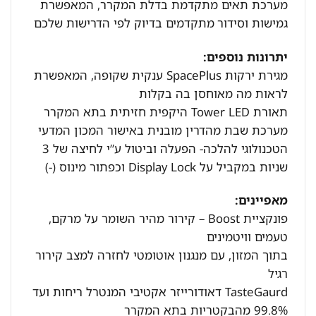
מערכת תאים מתקדמת בדלת המקרר, המאפשרת
גמישות וסידור
מתקדמים בדיוק לפי הדרישות שלכם
יתרונות נוספים:
מגירת ירקות SpacePlus ענקית שקופה, המאפשרת
לראות מה מאוחסן בה בקלות
תאורת Tower LED היקפית חזיתית בתא המקרר
מערכת שבת מהדרין מובנית באישור המכון המדעי
הטכנולוגי להלכה- הפעלה וביטול ע”י לחיצה של 3
שניות במקביל על Display Lock וכפתור מינוס (-)
מאפיינים:
פונקציית Boost – קירור מהיר השומר על מרקם,
טעמים וויטמינים
בתוך המזון, עם מנגנון אוטומטי לחזרה למצב קירור
רגיל
TasteGaurd דאודורייזר אקטיבי המנטרל ריחות ועד
99.8% מהבקטריות בתא המקרר