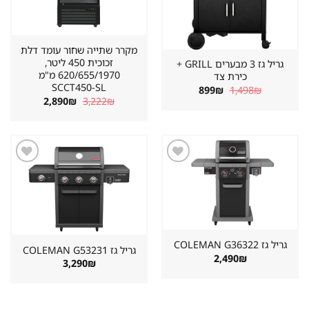
מקרר שתייה שחור עומד דלת
זכוכית 450 ליטר,
גריל גז 3 מבערים GRILL +
620/655/1970 מ"מ
כירת צד
SCCT450-SL
המחיר
המחיר
899
₪
1,498
₪
המקורי
הנוכחי
המחיר
המחיר
2,890
₪
3,222
₪
היה:
הוא:
המקורי
הנוכחי
899₪.
1,498₪.
היה:
הוא:
2,890₪.
3,222₪.
שמור
שמור
מוצר
מוצר
במועדפים
במועדפים
גריל גז ⁦COLEMAN G36322⁩
גריל גז ⁦COLEMAN G53231⁩
2,490
₪
3,290
₪