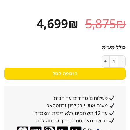
המחיר
המחיר
4,699
₪
5,875
₪
המקורי
הנוכחי
היה:
הוא:
כולל מע"מ
4,699₪.
5,875₪.
כמות של מקרר מקפיא תחתון אלקטרולוקס EBE5304AAS כסוף
הוספה לסל
משלוחים מהירים עד הבית
מענה אנושי בטלפון ובווטסאפ
עד 12 תשלומים ללא ריבית והצמדה
רכישה מאובטחת בדרך שנוחה לכם: