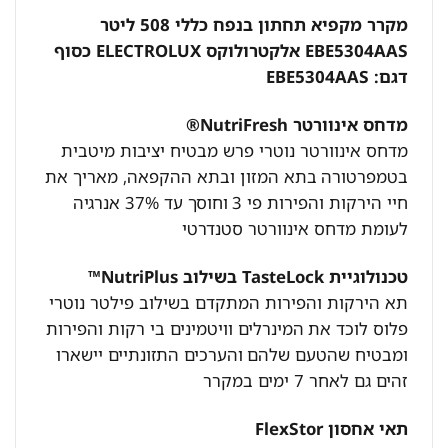
מקרר מקפיא תחתון בנפח כללי 508 ליטר
EBE5304AAS אלקטרולוקס ELECTROLUX כסוף
דגם: EBE5304AAS
מדחס אינוורטר NutriFresh®
מדחס אינוורטר נוטרי פרש מבטיח יציבות מיטבית
בטמפרטורה
בתא המזון ובתא ההקפאה, מאריך את
חיי הירקות והפירות פי 3
וחוסך עד 37% אנרגיה
לעומת מדחס אינוורטר סטנדרטי
טכנולוגיית TasteLock בשילוב NutriPlus™
תא הירקות והפירות המתקדם בשילוב פילטר נוטרי
פלוס לוכד את
המינרלים וויטמינים בי רקות והפירות
ומבטיח שהטעם שלהם
והערכים התזונתיים יישארו
זהים גם לאחר 7 ימים במקרר
תאי אחסון FlexStor