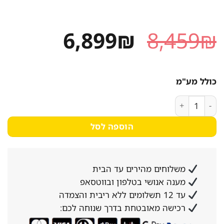
המחיר
המחיר
6,899
₪
8,459
₪
המקורי
הנוכחי
היה:
הוא:
כולל מע"מ
6,899₪.
8,459₪.
כמות של מקרר מקפיא תחתון 4 דלתות BLOMBERG בלומברג KQD1626X
הוספה לסל
משלוחים מהירים עד הבית
מענה אנושי בטלפון ובווטסאפ
עד 12 תשלומים ללא ריבית והצמדה
רכישה מאובטחת בדרך שנוחה לכם: