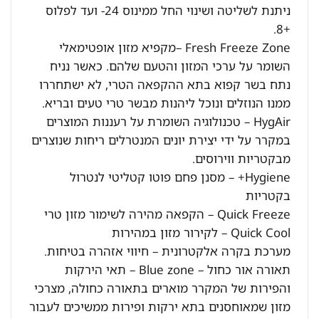
ניתנת לשליטה ושינוי החל ממינוס 24- ועד לפלוס
+8.
Fresh Freeze Zone –מקפיא מזון אופטימאלי
השומר על ערכי המזון והטעם שלהם. כאשר נניח
נתח בשר קפוא בתא ההקפאה הטרי, לא ישתחררו
ממנו הנוזלים ונוכל ליהנות מבשר טרי טעים ובריא.
HygAir – טכנולוגיה השומרת על רעננות המוצרים
במקרר על ידי יצירת יונים המנטרלים ריחות שנוצרים
מבקטריות ווירוסים.
Hygiene+ – מסנן פחם פוטו קטליטי לנטרול
בקטריות
Quick Freeze – הקפאה מהירה לשימור מזון טרי
Quick Cool – לקירור מזון במהירות
מערכת בקרה אלקטרונית – חיווי אזהרה בטיחות.
תאורה אור כחול – Blue zone – תאי הירקות
והפירות של המקרר מוארים בתאורה כחולה, מצרכי
מזון שמאוחסנים בתא ירקות ופירות ממשיכים לעבור