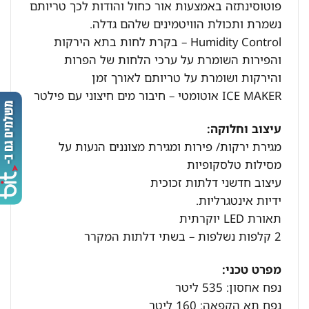
פוטוסינתזה באמצעות אור כחול והודות לכך טריותם
נשמרת ותכולת הוויטמינים שלהם גדלה.
Humidity Control – בקרת לחות בתא הירקות
והפירות השומרת על ערכי הלחות של הפרות
והירקות ושומרת על טריותם לאורך זמן
ICE MAKER אוטומטי – חיבור מים חיצוני עם פילטר
עיצוב וחלוקה:
מגירת ירקות/ פירות ומגירת מצוננים הנעות על
מסילות טלסקופיות
עיצוב חדשני דלתות זכוכית
ידיות אינטגרליות.
תאורת LED יוקרתית
2 קלפות נשלפות – בשתי דלתות המקרר
מפרט טכני:
נפח אחסון: 535 ליטר
נפח תא הקפאה: 160 ליטר