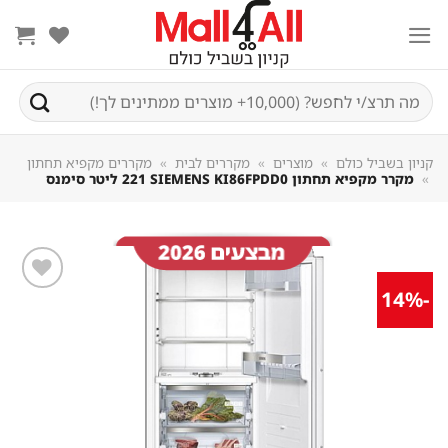
Sk
conte
חיפוש
עבור:
קניון בשביל כולם
»
מוצרים
»
מקררים לבית
»
מקררים מקפיא תחתון
»
מקרר ‏מקפיא תחתון SIEMENS KI86FPDD0 ‏221 ‏ליטר סימנס
-14%
שמור
מוצר
במועדפים