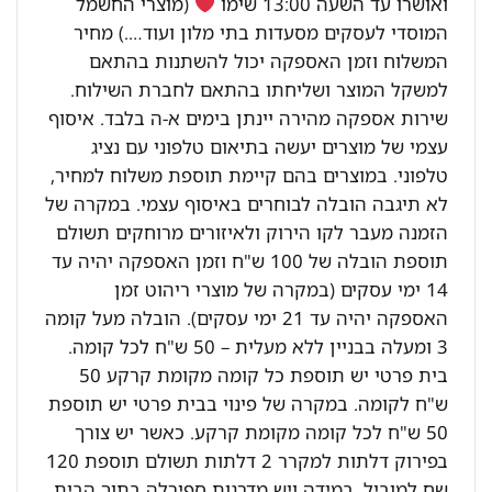
ואושרו עד השעה 13:00 שימו
(מוצרי החשמל
המוסדי לעסקים מסעדות בתי מלון ועוד….) מחיר
המשלוח וזמן האספקה יכול להשתנות בהתאם
למשקל המוצר ושליחתו בהתאם לחברת השילוח.
שירות אספקה מהירה יינתן בימים א-ה בלבד. איסוף
עצמי של מוצרים יעשה בתיאום טלפוני עם נציג
טלפוני. במוצרים בהם קיימת תוספת משלוח למחיר,
לא תיגבה הובלה לבוחרים באיסוף עצמי. במקרה של
הזמנה מעבר לקו הירוק ולאיזורים מרוחקים תשולם
תוספת הובלה של 100 ש"ח וזמן האספקה יהיה עד
14 ימי עסקים (במקרה של מוצרי ריהוט זמן
האספקה יהיה עד 21 ימי עסקים). הובלה מעל קומה
3 ומעלה בבניין ללא מעלית – 50 ש"ח לכל קומה.
בית פרטי יש תוספת כל קומה מקומת קרקע 50
ש"ח לקומה. במקרה של פינוי בבית פרטי יש תוספת
50 ש"ח לכל קומה מקומת קרקע. כאשר יש צורך
בפירוק דלתות למקרר 2 דלתות תשולם תוספת 120
שח למוביל. במידה ויש מדרגות ספירלה בתוך הבית,