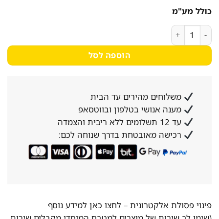
היה:
הוא:
כולל מע"מ
8,549₪.
9,965₪.
כמות של מקרר ‏מקפיא תחתון Siemens KI86FPDD0 ‏221 ‏ליטר סימנס
הוספה לסל
משלוחים מהירים עד הבית
מענה אנושי בטלפון ובווטסאפ
עד 12 תשלומים ללא ריבית והצמדה
רכישה מאובטחת בדרך שנוחה לכם:
פינוי פסולת אלקטרונית –
לחצו כאן למידע נוסף
(שימו לב שירות של מוצרים למטבח המוסדי מקבלים שירות