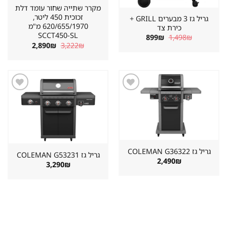
מקרר שתייה שחור עומד דלת
זכוכית 450 ליטר,
גריל גז 3 מבערים GRILL +
620/655/1970 מ"מ
כירת צד
SCCT450-SL
המחיר
המחיר
899
₪
1,498
₪
המקורי
הנוכחי
המחיר
המחיר
2,890
₪
3,222
₪
היה:
הוא:
המקורי
הנוכחי
899₪.
1,498₪.
היה:
הוא:
2,890₪.
3,222₪.
שמור
שמור
מוצר
מוצר
במועדפים
במועדפים
גריל גז ⁦COLEMAN G36322⁩
גריל גז ⁦COLEMAN G53231⁩
2,490
₪
3,290
₪