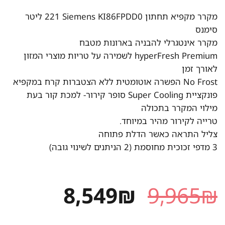
מקרר ‏מקפיא תחתון Siemens KI86FPDD0 ‏221 ‏ליטר
סימנס
מקרר אינטגרלי להבניה בארונות מטבח
hyperFresh Premium לשמירה על טריות מוצרי המזון
לאורך זמן
No Frost הפשרה אוטומטית ללא הצטברות קרח במקפיא
פונקציית Super Cooling סופר קירור- למכת קור בעת
מילוי המקרר בתכולה
טרייה לקירור מהיר במיוחד.
צליל התראה כאשר הדלת פתוחה
3 מדפי זכוכית מחוסמת (2 הניתנים לשינוי גובה)
המחיר
המחיר
8,549
₪
9,965
₪
המקורי
הנוכחי