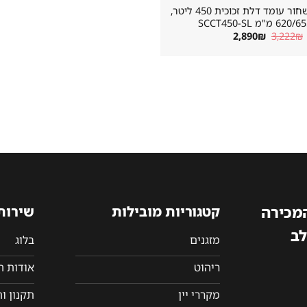
מקרר שתייה שחור עומד דלת זכוכית 450 ליטר,
"מ SCCT450-SL
המחיר
המחיר
2,890
₪
3,222
₪
המקורי
הנוכחי
היה:
הוא:
2,890₪.
3,222₪.
המכירה
קטגוריות מובילות
שירות
לב
מזגנים
בלוג
ריהוט
אודות 
מקררי יין
תקנון ו