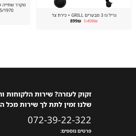
620/655/1970 מ
גריל גז 3 מבערים GRILL + כירת צד
המחיר
המחיר
899
₪
1,498
₪
המקורי
הנוכחי
היה:
הוא:
899₪.
1,498₪.
זקוק לעזרה? שירות הלקוחות ו
שלנו זמין לתת לך שירות מכל ה
072-39-22-322
פרטים נוספים: