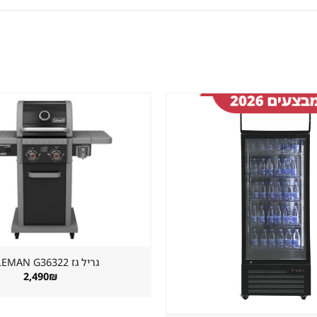
שמור
מוצר
במועדפים
גריל גז ⁦COLEMAN G36322⁩
2,490
₪