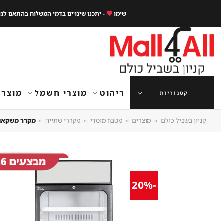
Ski
שימו
- יתכנו שינויים בדמי המשלוח בהתאם לג
t
conten
ריהוט
מוצרי חשמל
מוצרי
קטגוריות
קניון בשביל כולם
»
מוצרים
»
מטבח מוסדי
»
מקררי שתייה
»
מקרר משקאות תעש
-20%