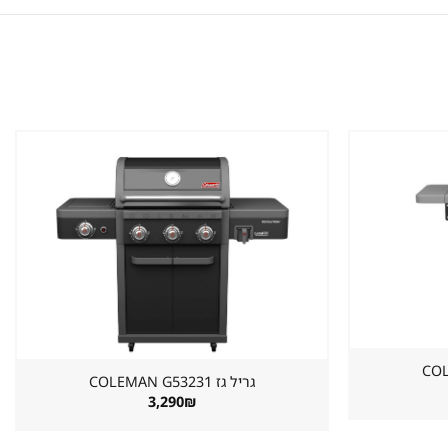
שמור
שמור
מוצר
מוצר
במועדפים
במועדפים
גריל גז ⁦COLEMAN G53231⁩
3,290
₪