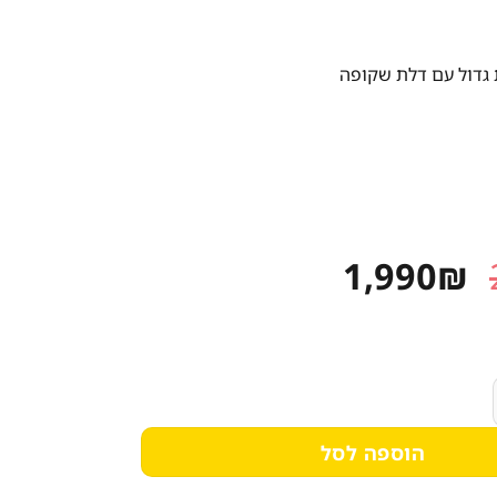
גדול עם דלת שקופה
המחיר
המחיר
1,990
₪
המקורי
הנוכחי
היה:
הוא:
1,990₪.
2,499₪.
שקאות תעשייתי עם דלת שקופה זק"ש Sachs EF-400
הוספה לסל