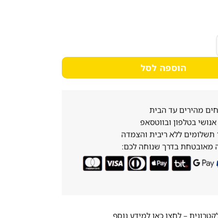
המקורי
הנוכחי
היה:
הוא:
4,250₪.
5,000₪.
וסטה תעשייתי דלפקי דלת זכוכית אחת רוחב 60 ס”מ עומק 64 ס"מ
הוספה לסל
ים מהירים עד הבית
נושי בטלפון ובווטסאפ
 מאובטחת בדרך שנוחה לכם:
לקטרונית –
לחצו כאן למידע נוסף