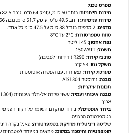
מפרט טכני:
מידות חיצוניות:
רוחב 60 ס"מ, עומק 64 ס"מ, גובה 82.5 ס"מ.
מידות פנימיות:
רוחב 49.5 ס"מ, עומק 51.7 ס"מ, גובה 56 ס"מ.
מדפים:
2 מדפים בגודל 38 ס"מ על 47.5 ס"מ כל אחד.
טווח טמפרטורות:
2°C עד 8°C
נפח אחסון:
145 ליטר
חשמל:
150WATT
סוג גז קירור:
R290 (ידידותי לסביבה)
משקל נטו:
53 ק"ג
מערכת קירור:
מאווררת עם הפשרה אוטומטית
מבנה:
נירוסטה AISI 304
תכונות עיקריות:
מבנה איכותי ועמיד:
ארוך.
בידוד אופטימלי:
בידוד מתקדם השומר על הקור הפנימי ב
בטמפרטורה הרצויה.
שליטה דיגיטלית מדויקת בטמפרטורה:
פאנל בקרה דיגי
קומפקטיות וחיסכון במקום:
מתאים במיוחד למטבחים עם