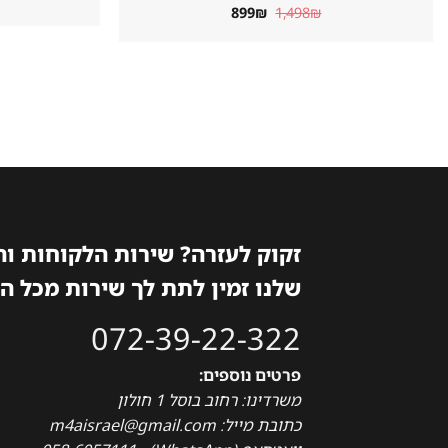
המחיר
המחיר
899
₪
1,498
₪
המקורי
הנוכחי
היה:
הוא:
899₪.
1,498₪.
זקוק לעזרה? שירות הלקוחות ו
שלנו זמין לתת לך שירות מכל ה
072-39-22-322
פרטים נוספים:
משרדינו: רחוב בוסל 1 חולון
כתובת מייל: m4aisrael@gmail.com