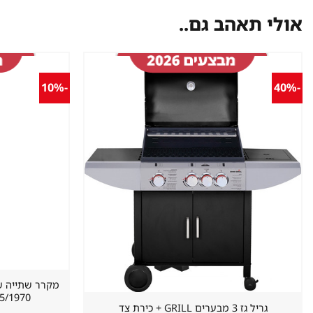
אולי תאהב גם..
-10%
-40%
שמור
מוצר
במועדפים
620/655/1970 מ
גריל גז 3 מבערים GRILL + כירת צד