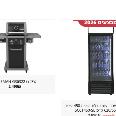
שמור
מוצר
במועדפים
גריל גז ⁦COLEMAN G36322⁩
2,490
₪
מקרר שתייה שחור עומד דלת זכוכית 450 ליטר,
"מ SCCT450-SL
המחיר
המחיר
2,890
₪
3,222
₪