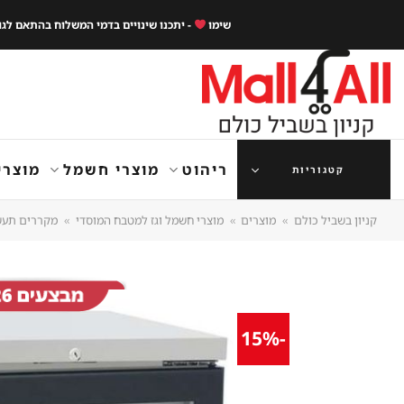
Ski
שימו
- יתכנו שינויים בדמי המשלוח בהתאם לג
t
conten
ריהוט
מוצרי חשמל
מוצרי
קטגוריות
קניון בשביל כולם
»
מוצרים
»
מוצרי חשמל וגז למטבח המוסדי
»
מקררים תעש
-15%