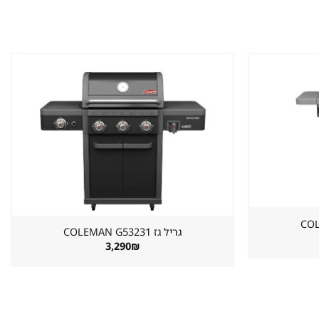
שמור
שמור
מוצר
מוצר
במועדפים
במועדפים
גריל גז ⁦COLEMAN G53231⁩
3,290
₪