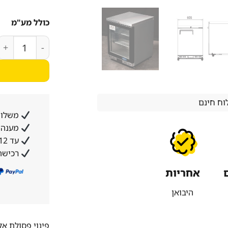
כולל מע"מ
כמות של מקרר ניר
ח חינם
משלוח
מענה א
עד 12 תשלומים ללא ריבית והצמדה
רכישה
אחריות
היבואן
פינוי פסולת א