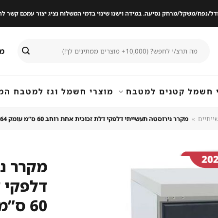
ודל/נפח/משקל/מרחק נסיעה. במידה וישנו שינוי בדמי המשלוח נציג יצור עמכם קשר
חיפוש
מי
עבור:
 חשמל קטנים למטבח
מוצרי חשמל וגז למטבח המ
ייתיים
»
מקרר נירוסטה תעשייתי דלפקי דלת זכוכית אחת רוחב 60 ס”מ עומק 64 ס"מ
מקרר נ
דלפקי 
שמור
מוצר
60 ס”מ עומק 64 ס"מ
במועדפים