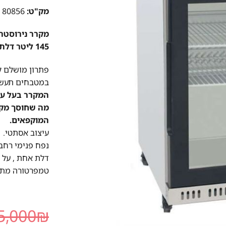
מק"ט:
80856
145 ליטר דלת זכוכית!
פתרון מושלם ל
במטבחים תעשיי
המקרר בעל עי
מה שחוסך מקום
המוקפאים.
עיצוב אסתטי.
נפח פנימי רחב.
דלת אחת , על ג
טמפרטורה מתכו
5,000
₪