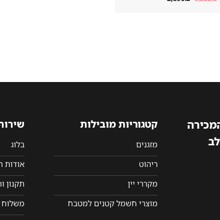
המקורי
הנוכחי
היה:
הוא:
2,890₪.
3,222₪.
המכירה
קטגוריות מובילות
שירות
לב
מזגנים
בלוג
ריהוט
אודות 
מקררי יין
תקנון ו
מוצרי חשמל קטנים למטבח
משלוח ו