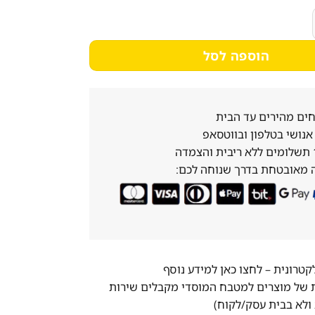
 ס”מ, עומק 70 ס”מ, גובה 85 ס”מ / 135 ס”מ
הוספה לסל
ים מהירים עד הבית
נושי בטלפון ובווטסאפ
 מאובטחת בדרך שנוחה לכם:
לקטרונית –
לחצו כאן למידע נוסף
ת של מוצרים למטבח המוסדי מקבלים שירות
ולא בבית עסק/לקוח)