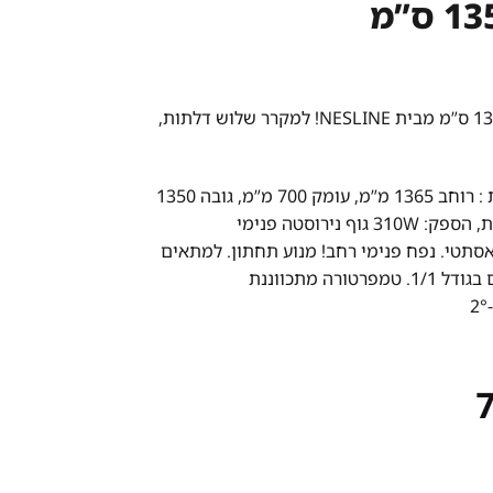
NESLINE
! למקרר שלוש דלתות,
מידות חיצוניות : רוחב 1365 מ”מ, עומק 700 מ”מ, גובה 1350
מ”מ עם הזכוכית, הספק: 310W גוף נירוסטה פנימי
 אסתטי. נפח פנימי רחב! מנוע תחתון. למתאים
ל-4 גסטרונומים בגודל 1/1. טמפרטורה מתכווננת