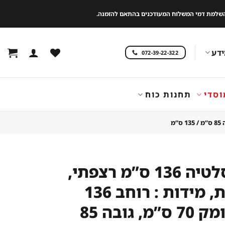
 להשלמת דמי המשלוח המעודכנים בהתאם להזמנה.
דע
072-39-22-322
וסדי
תחנות כוח
מקרר סלטיה 136 ס”מ רצפתי,
3 דלתות, מידות : רוחב 136
ס”מ, עומק 70 ס”מ, גובה 85