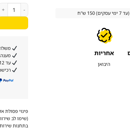
כמות של מקרר סלטיה 136 ס”מ רצפתי, 3 דלתות, מידות : רוחב 136
15 ש''ח
משלוח
אחריות
מענה א
עד 12 תשלומים ללא ריבית והצמדה
היבואן
רכישה
פינוי פסולת א
(שימו לב שירו
בתחנות שירות 