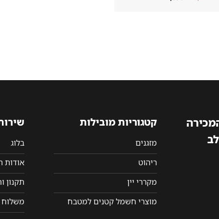
המקורי
הנוכחי
היה:
הוא:
2,890₪.
3,222₪.
המכירה
קטגוריות מובילות
שירות
לב
מזגנים
בלוג
ריהוט
אודות 
מקררי יין
תקנון ו
מוצרי חשמל קטנים למטבח
משלוח ו