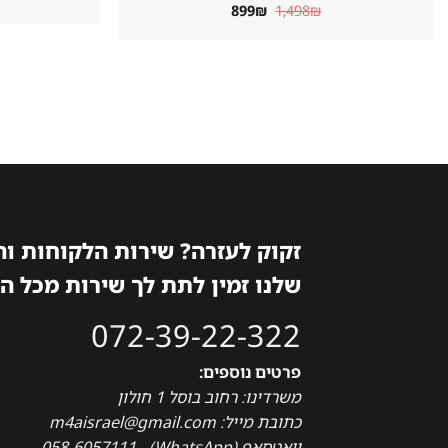
המחיר
המחיר
899
₪
1,498
₪
המקורי
הנוכחי
היה:
הוא:
899₪.
1,498₪.
זקוק לעזרה? שירות הלקוחות ו
שלנו זמין לתת לך שירות מכל ה
072-39-22-322
פרטים נוספים:
משרדינו: רחוב בוסל 1 חולון
כתובת מייל: m4aisrael@gmail.com
וואטסאפ (WhatsApp) - 058-6057111