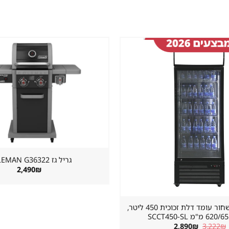
שמור
מוצר
במועדפים
גריל גז ⁦COLEMAN G36322⁩
2,490
₪
מקרר שתייה שחור עומד דלת זכוכית 450 ליטר,
"מ SCCT450-SL
המחיר
המחיר
2,890
₪
3,222
₪