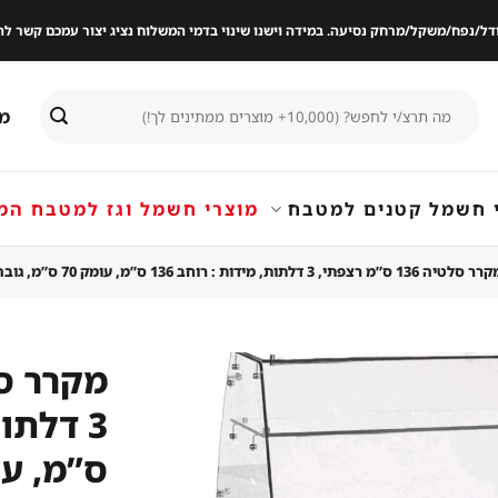
ודל/נפח/משקל/מרחק נסיעה. במידה וישנו שינוי בדמי המשלוח נציג יצור עמכם קשר
חיפוש
מי
עבור:
 חשמל קטנים למטבח
מוצרי חשמל וגז למטבח המ
לטיה 136 ס”מ רצפתי, 3 דלתות, מידות : רוחב 136 ס”מ, עומק 70 ס”מ, גובה 85 ס”מ / 135 ס”מ
שמור
מוצר
במועדפים