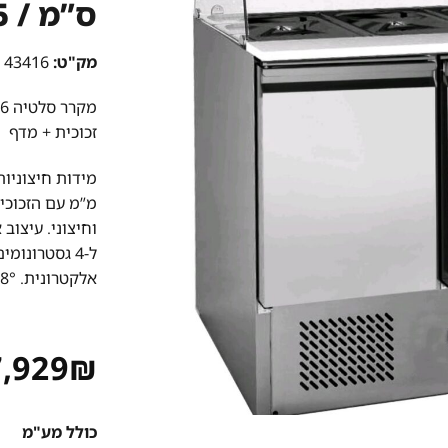
ס”מ / 135 ס”מ
מק"ט:
43416
מקרר סלטיה 136 ס”מ מבית
זכוכית + מדף
וחיצוני. עיצוב
אלקטרונית. 8°-2°
7,929
₪
כולל מע"מ