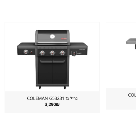
שמור
שמור
מוצר
מוצר
במועדפים
במועדפים
גריל גז ⁦COLEMAN G53231⁩
3,290
₪