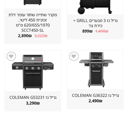
מקרר שתייה שחור עומד דלת
זכוכית 450 ליטר,
גריל גז 3 מבערים GRILL +
620/655/1970 מ"מ
כירת צד
SCCT450-SL
המחיר
המחיר
899
₪
1,498
₪
המקורי
הנוכחי
המחיר
המחיר
2,890
₪
3,222
₪
היה:
הוא:
המקורי
הנוכחי
899₪.
1,498₪.
היה:
הוא:
2,890₪.
3,222₪.
שמור
שמור
מוצר
מוצר
במועדפים
במועדפים
גריל גז ⁦COLEMAN G36322⁩
גריל גז ⁦COLEMAN G53231⁩
2,490
₪
3,290
₪