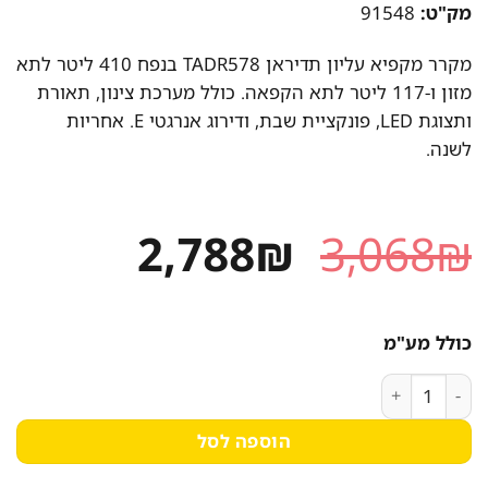
מק"ט:
91548
מקרר מקפיא עליון תדיראן TADR578 בנפח 410 ליטר לתא
מזון ו-117 ליטר לתא הקפאה. כולל מערכת צינון, תאורת
ותצוגת LED, פונקציית שבת, ודירוג אנרגטי E. אחריות
לשנה.
המחיר
המחיר
2,788
₪
3,068
₪
המקורי
הנוכחי
היה:
הוא:
כולל מע"מ
2,788₪.
3,068₪.
כמות של מקרר תדיראן TADR578SS - מקפיא עליון 410 ליטר לתא מזון
הוספה לסל