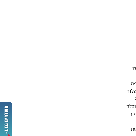
קבלו
י עסקים כפופה
שלוח
ובלה
10 ש"ח וזמן האספקה
תוספת