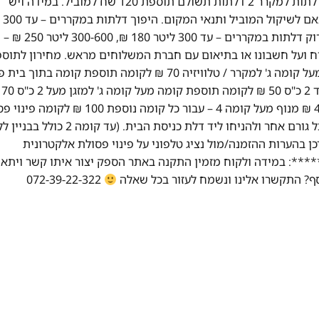
50 ש"ח לכל קומה מקומת קרקע. כאשר יש צורך בפירוק דלתות למקרר 2 דלתות תשולם תוספת 120 שח למוביל. במידה ויש
מדרגות ספירלה 
200 ₪, 300-600 ליטר 290 ₪ – ישולם ישירות לטכנא. פירוק דלתות במקררים – עד 300 ליטר 180 ₪, 300-600 ליטר 250 ₪ –
וח ועל חשבונו או בתיאום עם חברת המשלוחים מראש. מחירון לתוספ
מיוחדות: פרוק דלתות למקרר 60 ₪ לדלת תוספת קומה מעל קומה ג' למקרר / טלוויזיה 70 ₪ לקומה תוספת קומה 
מוצר לבן 50 ₪ לק
לקומה מדרגות ספירלה 50 ₪ לקומה מנוף עד קומה 4 400 ₪ מנוף מעל קומה 4 – עבור כל קומה נוספת 00
אלקטרונית על פי חוק, יש לנתק מכשיר ישן מהחשמל ומכל גורם אחר ולהניחו ליד דלת כניסת הבית. (עד קומה 2 כ
פת תשלום). יש לעדכן בהערות ההזמנה/מול נציג טלפוני על פינוי פסולת אלקטרונית
: במידה ולקוח מזמין התקנה באתר הספק יצור איתו קשר ויתאם
072-39-22-322