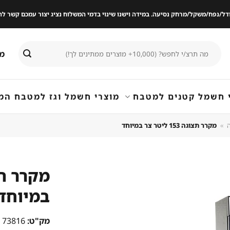
ודל/נפח/משקל/מרחק נסיעה. במידה וישנו שינוי בדמי המשלוח נציג יצור עמכם קשר
חיפוש
מי
עבור:
 חשמל קטנים למטבח
מוצרי חשמל וגז למטבח המ
»
מקרר תצוגה 153 ליטר צר במיוחד
במיוחד
שמור
מוצר
במועדפים
מק"ט:
73816