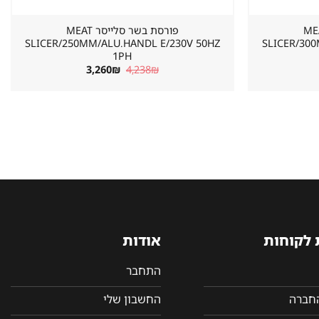
 סלייסר MEAT
פורסת בשר סלייסר MEAT
SLICER/250MM/ALU.HANDL E/230V 50HZ
SLICER/30
1PH
מחיר
המחיר
המחיר
3,260
₪
4,238
₪
וכחי
המקורי
הנוכחי
א:
היה:
הוא:
3,260₪.
4,238₪.
4,595
 לקוחות
אודות
התחבר
החברה
החשבון שלי