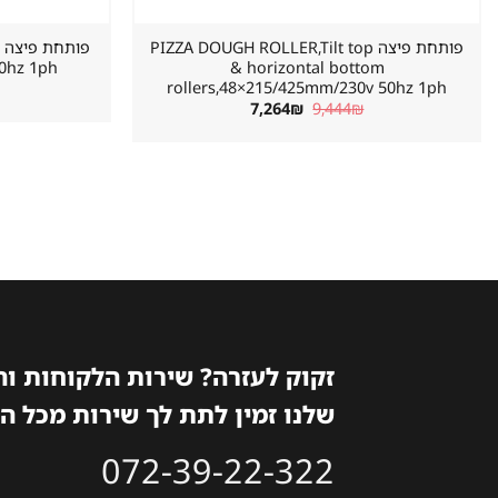
פותחת פיצה PIZZA DOUGH ROLLER,Tilt top
פ
50hz 1ph
& horizontal bottom
rollers,48×215/425mm/230v 50hz 1ph
המחיר
המחיר
7,264
₪
9,444
₪
המקורי
הנוכחי
היה:
הוא:
7,264₪.
9,444₪.
זקוק לעזרה? שירות הלקוחות ו
שלנו זמין לתת לך שירות מכל ה
072-39-22-322