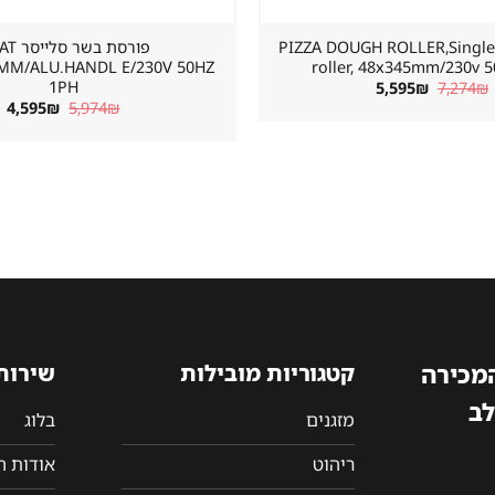
ותחת פיצה PIZZA DOUGH ROLLER,Single
פורסת בשר
0MM/ALU.HANDL E/230V 50HZ
roller, 48x345mm/230v 
1PH
המחיר
המחיר
5,595
₪
7,274
₪
המקורי
הנוכחי
המחיר
ה
4,595
₪
5,974
₪
היה:
הוא:
המקורי
הנ
5,595₪.
7,274₪.
היה:
הו
₪.
5,974₪.
המכירה
קטגוריות מובילות
שירות
לב
מזגנים
בלוג
ריהוט
אודות 