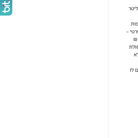
בתוך הבית, לא משנה כמה קומות – בהתאם לשיקול המוביל ותנאי המקום. היפוך דלתות במקררים – עד 300 ליטר
ות
בתוך בית פרטי –
ומה תוספת קומה מעל קומה ג' למזגן עד 2 כ"ס 50 ₪ לקומה תוספת קומה מעל קומה ג' למזגן מעל 2 כ"ס 70 ₪
1 ₪ לקומה פינוי פסולת
ולל בבניין ללא
 לו