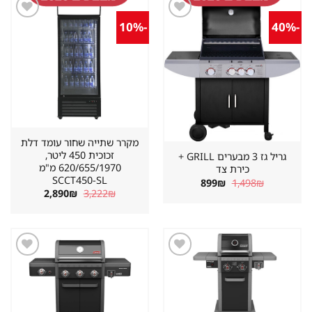
-10%
-40%
שמור
שמור
מוצר
מוצר
במועדפים
במועדפים
מקרר שתייה שחור עומד דלת
זכוכית 450 ליטר,
גריל גז 3 מבערים GRILL +
620/655/1970 מ"מ
כירת צד
SCCT450-SL
המחיר
המחיר
899
₪
1,498
₪
המקורי
הנוכחי
המחיר
המחיר
2,890
₪
3,222
₪
היה:
הוא:
המקורי
הנוכחי
899₪.
1,498₪.
היה:
הוא:
2,890₪.
3,222₪.
שמור
שמור
מוצר
מוצר
במועדפים
במועדפים