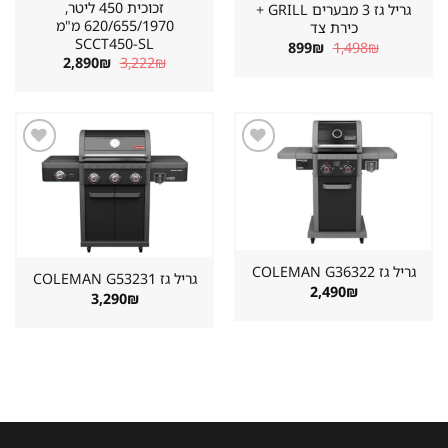
זכוכית 450 ליטר,
גריל גז 3 מבערים GRILL +
620/655/1970 מ"מ
כירת צד
SCCT450-SL
המחיר
המחיר
899
₪
1,498
₪
המקורי
הנוכחי
המחיר
המחיר
2,890
₪
3,222
₪
היה:
הוא:
המקורי
הנוכחי
899₪.
1,498₪.
היה:
הוא:
2,890₪.
3,222₪.
שמור
שמור
מוצר
מוצר
במועדפים
במועדפים
גריל גז ⁦COLEMAN G36322⁩
גריל גז ⁦COLEMAN G53231⁩
2,490
₪
3,290
₪