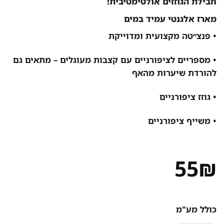
חבילת הגוזזים אולטימטיבית!
מארז אלגנטי עמיד במים
• פנצ״טה מקצועית ומדוייקת
• מספריים לציפורניים עם קצבות מעוגלים – מתאים גם
להורדת שיערות מהאף
• גוזז ציפורניים
• משייף ציפורניים
55
₪
כולל מע"מ