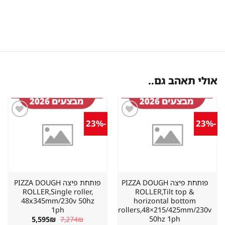
אולי תאהב גם..
-23%
-23%
שמור
שמור
מוצר
מוצר
במועדפים
במועדפים
פותחת פיצה PIZZA DOUGH
פותחת פיצה PIZZA DOUGH
ROLLER,Single roller,
ROLLER,Tilt top &
48x345mm/230v 50hz
horizontal bottom
1ph
rollers,48×215/425mm/230v
50hz 1ph
המחיר
המחיר
5,595
₪
7,274
₪