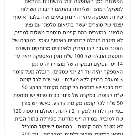
המשלוח וזמן האספקה יכול להשתנות בהתאם
למשקל המוצר ושליחתו בהתאם לחברת השילוח.
שירות אספקה מהירה יינתן בימים א-ה בלבד. איסוף
עצמי של מוצרים יעשה בתיאום טלפוני עם נציג
טלפוני. במוצרים בהם קיימת תוספת משלוח למחיר,
לא תיגבה הובלה לבוחרים באיסוף עצמי. במקרה של
הזמנה מעבר לקו הירוק ולאיזורים מרוחקים תשולם
תוספת הובלה של 100 ש"ח וזמן האספקה יהיה עד
14 ימי עסקים (במקרה של מוצרי ריהוט זמן
האספקה יהיה עד 21 ימי עסקים). הובלה מעל קומה
3 ומעלה בבניין ללא מעלית – 50 ש"ח לכל קומה.
בית פרטי יש תוספת כל קומה מקומת קרקע 50
ש"ח לקומה. במקרה של פינוי בבית פרטי יש תוספת
50 ש"ח לכל קומה מקומת קרקע. כאשר יש צורך
בפירוק דלתות למקרר 2 דלתות תשולם תוספת 120
שח למוביל. במידה ויש מדרגות ספירלה בתוך הבית,
לא משנה כמה קומות – בהתאם לשיקול המוביל
ותנאי המקום. היפוך דלתות במקררים – עד 300