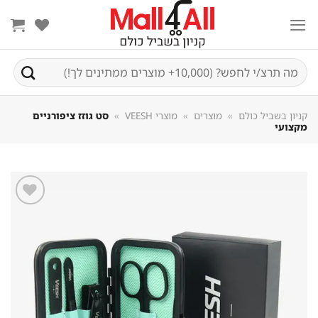
Sk
conte
חיפוש
עבור:
קניון בשביל כולם
»
מוצרים
»
מוצרי VEESH
»
סט גוזז ציפורניים
מקצועי
שמור
מוצר
במועדפים