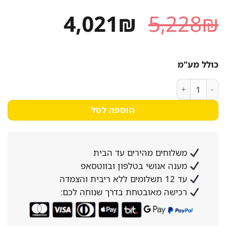
המחיר
המחיר
4,021
₪
5,228
₪
המקורי
הנוכחי
היה:
הוא:
כולל מע"מ
4,021₪.
5,228₪.
כמות של סט 5 סכינים דיטו TRS כולל: קוביות 10, גפרורים 4, פומפיה 4, פלחים 10+3 סכינים תוצרת איטליה
הוספה לסל
משלוחים מהירים עד הבית
מענה אנושי בטלפון ובווטסאפ
עד 12 תשלומים ללא ריבית והצמדה
רכישה מאובטחת בדרך שנוחה לכם: