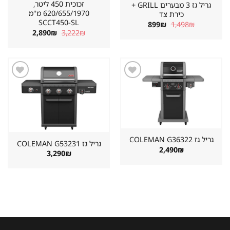
זכוכית 450 ליטר,
גריל גז 3 מבערים GRILL +
620/655/1970 מ"מ
כירת צד
SCCT450-SL
המחיר
המחיר
899
₪
1,498
₪
המקורי
הנוכחי
המחיר
המחיר
2,890
₪
3,222
₪
היה:
הוא:
המקורי
הנוכחי
899₪.
1,498₪.
היה:
הוא:
2,890₪.
3,222₪.
שמור
שמור
מוצר
מוצר
במועדפים
במועדפים
גריל גז ⁦COLEMAN G36322⁩
גריל גז ⁦COLEMAN G53231⁩
2,490
₪
3,290
₪