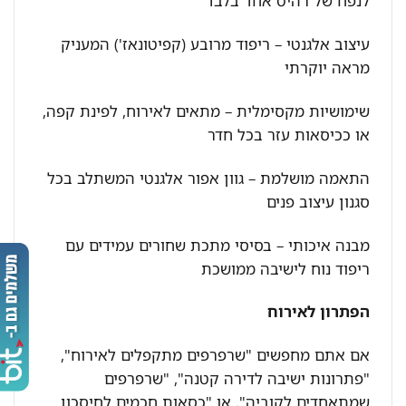
לנפח של רהיט אחד בלבד
עיצוב אלגנטי – ריפוד מרובע (קפיטונאז') המעניק
מראה יוקרתי
שימושיות מקסימלית – מתאים לאירוח, לפינת קפה,
או ככיסאות עזר בכל חדר
התאמה מושלמת – גוון אפור אלגנטי המשתלב בכל
סגנון עיצוב פנים
מבנה איכותי – בסיסי מתכת שחורים עמידים עם
ריפוד נוח לישיבה ממושכת
הפתרון לאירוח
אם אתם מחפשים "שרפרפים מתקפלים לאירוח",
"פתרונות ישיבה לדירה קטנה", "שרפרפים
שמתאחדים לקוביה", או "כסאות חכמים לחיסכון