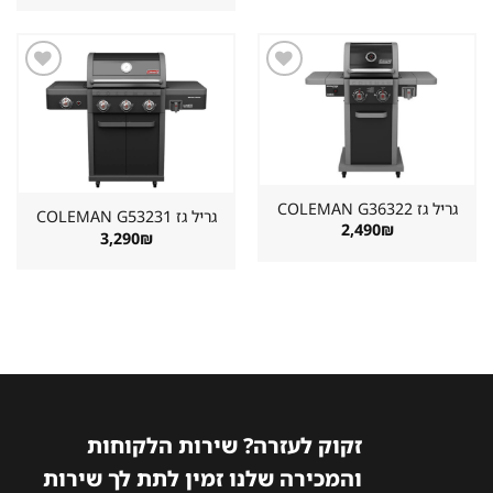
899₪.
1,498₪.
היה:
הוא:
2,890₪.
3,222₪.
שמור
שמור
מוצר
מוצר
במועדפים
במועדפים
גריל גז ⁦COLEMAN G36322⁩
גריל גז ⁦COLEMAN G53231⁩
2,490
₪
3,290
₪
זקוק לעזרה? שירות הלקוחות
והמכירה שלנו זמין לתת לך שירות