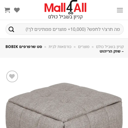
Sk
conte
חיפוש
עבור:
קניון בשביל כולם
»
מוצרים
»
כורסאות לבית
»
סט שרפרפים BOBIK
– שוק הריהוט
שמור
מוצר
במועדפים