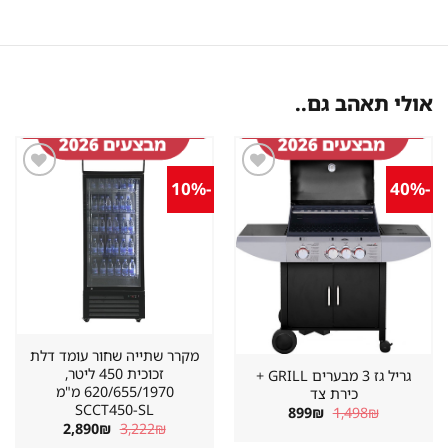
אולי תאהב גם..
-10%
-40%
שמור
שמור
מוצר
מוצר
במועדפים
במועדפים
מקרר שתייה שחור עומד דלת
זכוכית 450 ליטר,
גריל גז 3 מבערים GRILL +
620/655/1970 מ"מ
כירת צד
SCCT450-SL
המחיר
המחיר
899
₪
1,498
₪
המקורי
הנוכחי
המחיר
המחיר
2,890
₪
3,222
₪
היה:
הוא:
המקורי
הנוכחי