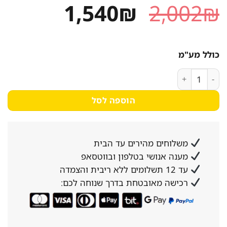
המחיר
המחיר
1,540
₪
2,002
₪
המקורי
הנוכחי
היה:
הוא:
כולל מע"מ
1,540₪.
2,002₪.
כמות של סיר אורז 10 ליטר
הוספה לסל
משלוחים מהירים עד הבית
מענה אנושי בטלפון ובווטסאפ
עד 12 תשלומים ללא ריבית והצמדה
רכישה מאובטחת בדרך שנוחה לכם: