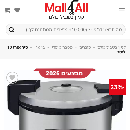
Sk
conte
חיפוש
עבור:
קניון בשביל כולם
»
מוצרים
»
מטבח מוסדי
»
בן מרי
»
סיר אורז 10
ליטר
-23%
שמור
מוצר
במועדפים