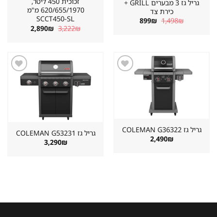
זכוכית 450 ליטר,
גריל גז 3 מבערים GRILL +
620/655/1970 מ"מ
כירת צד
SCCT450-SL
המחיר
המחיר
899
₪
1,498
₪
המקורי
הנוכחי
המחיר
המחיר
2,890
₪
3,222
₪
היה:
הוא:
המקורי
הנוכחי
899₪.
1,498₪.
היה:
הוא:
2,890₪.
3,222₪.
שמור
שמור
מוצר
מוצר
במועדפים
במועדפים
גריל גז ⁦COLEMAN G36322⁩
גריל גז ⁦COLEMAN G53231⁩
2,490
₪
3,290
₪