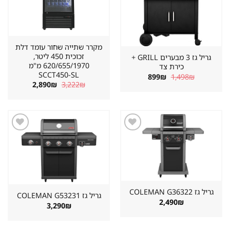
מקרר שתייה שחור עומד דלת
זכוכית 450 ליטר,
גריל גז 3 מבערים GRILL +
620/655/1970 מ"מ
כירת צד
SCCT450-SL
המחיר
המחיר
899
₪
1,498
₪
המקורי
הנוכחי
המחיר
המחיר
2,890
₪
3,222
₪
היה:
הוא:
המקורי
הנוכחי
899₪.
1,498₪.
היה:
הוא:
2,890₪.
3,222₪.
שמור
שמור
מוצר
מוצר
במועדפים
במועדפים
גריל גז ⁦COLEMAN G36322⁩
גריל גז ⁦COLEMAN G53231⁩
2,490
₪
3,290
₪