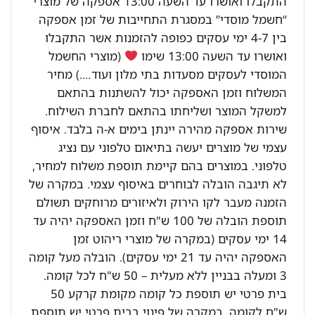
התקבלו ואושרו עד השעה 13:00 אספקה של מוצרי
“חשמל מוסדי” במסגרת התחייבות של זמן אספקה
בין 4-7 ימי עסקים כפופה להזמנות אשר התקבלו
ואושרו עד השעה 13:00 שימו
(מוצרי החשמל
המוסדי לעסקים מסעדות בתי מלון ועוד….) מחיר
המשלוח וזמן האספקה יכול להשתנות בהתאם
למשקל המוצר ושליחתו בהתאם לחברת השילוח.
שירות אספקה מהירה יינתן בימים א-ה בלבד. איסוף
עצמי של מוצרים יעשה בתיאום טלפוני עם נציג
טלפוני. במוצרים בהם קיימת תוספת משלוח למחיר,
לא תיגבה הובלה לבוחרים באיסוף עצמי. במקרה של
הזמנה מעבר לקו הירוק ולאיזורים מרוחקים תשולם
תוספת הובלה של 100 ש"ח וזמן האספקה יהיה עד
14 ימי עסקים (במקרה של מוצרי ריהוט זמן
האספקה יהיה עד 21 ימי עסקים). הובלה מעל קומה
3 ומעלה בבניין ללא מעלית – 50 ש"ח לכל קומה.
בית פרטי יש תוספת כל קומה מקומת קרקע 50
ש"ח לקומה. במקרה של פינוי בבית פרטי יש תוספת