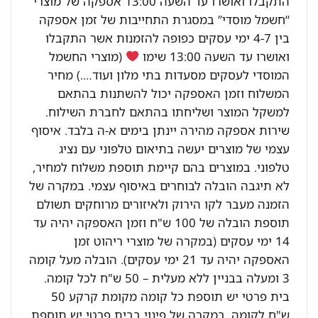
התקבלו ואושרו עד השעה 13:00 אספקה של מוצרי
“חשמל מוסדי” במסגרת התחייבות של זמן אספקה
בין 4-7 ימי עסקים כפופה להזמנות אשר התקבלו
ואושרו עד השעה 13:00 שימו
(מוצרי החשמל
המוסדי לעסקים מסעדות בתי מלון ועוד….) מחיר
המשלוח וזמן האספקה יכול להשתנות בהתאם
למשקל המוצר ושליחתו בהתאם לחברת השילוח.
שירות אספקה מהירה יינתן בימים א-ה בלבד. איסוף
עצמי של מוצרים יעשה בתיאום טלפוני עם נציג
טלפוני. במוצרים בהם קיימת תוספת משלוח למחיר,
לא תיגבה הובלה לבוחרים באיסוף עצמי. במקרה של
הזמנה מעבר לקו הירוק ולאיזורים מרוחקים תשולם
תוספת הובלה של 100 ש"ח וזמן האספקה יהיה עד
14 ימי עסקים (במקרה של מוצרי ריהוט זמן
האספקה יהיה עד 21 ימי עסקים). הובלה מעל קומה
3 ומעלה בבניין ללא מעלית – 50 ש"ח לכל קומה.
בית פרטי יש תוספת כל קומה מקומת קרקע 50
ש"ח לקומה. במקרה של פינוי בבית פרטי יש תוספת