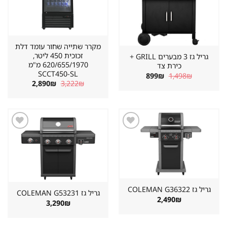
מקרר שתייה שחור עומד דלת
זכוכית 450 ליטר,
גריל גז 3 מבערים GRILL +
620/655/1970 מ"מ
כירת צד
SCCT450-SL
המחיר
המחיר
899
₪
1,498
₪
המקורי
הנוכחי
המחיר
המחיר
2,890
₪
3,222
₪
היה:
הוא:
המקורי
הנוכחי
899₪.
1,498₪.
היה:
הוא:
2,890₪.
3,222₪.
שמור
שמור
מוצר
מוצר
במועדפים
במועדפים
גריל גז ⁦COLEMAN G36322⁩
גריל גז ⁦COLEMAN G53231⁩
2,490
₪
3,290
₪