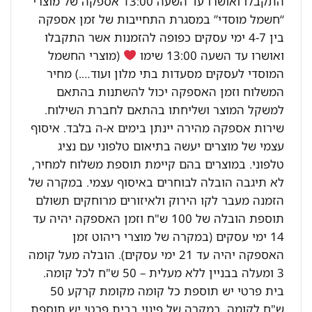
התקבלו ואושרו עד השעה 13:00 אספקה של מוצרי
“חשמל מוסדי” במסגרת התחייבות של זמן אספקה
בין 4-7 ימי עסקים כפופה להזמנות אשר התקבלו
ואושרו עד השעה 13:00 שימו
(מוצרי החשמל
המוסדי לעסקים מסעדות בתי מלון ועוד….) מחיר
המשלוח וזמן האספקה יכול להשתנות בהתאם
למשקל המוצר ושליחתו בהתאם לחברת השילוח.
שירות אספקה מהירה יינתן בימים א-ה בלבד. איסוף
עצמי של מוצרים יעשה בתיאום טלפוני עם נציג
טלפוני. במוצרים בהם קיימת תוספת משלוח למחיר,
לא תיגבה הובלה לבוחרים באיסוף עצמי. במקרה של
הזמנה מעבר לקו הירוק ולאיזורים מרוחקים תשולם
תוספת הובלה של 100 ש"ח וזמן האספקה יהיה עד
14 ימי עסקים (במקרה של מוצרי ריהוט זמן
האספקה יהיה עד 21 ימי עסקים). הובלה מעל קומה
3 ומעלה בבניין ללא מעלית – 50 ש"ח לכל קומה.
בית פרטי יש תוספת כל קומה מקומת קרקע 50
ש"ח לקומה. במקרה של פינוי בבית פרטי יש תוספת