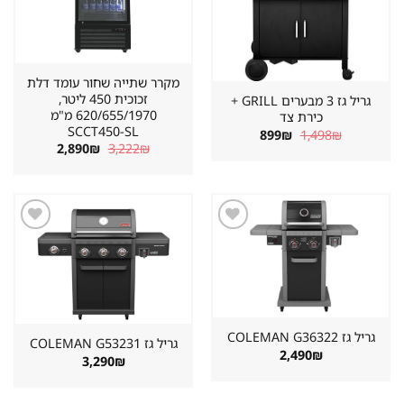
מקרר שתייה שחור עומד דלת
זכוכית 450 ליטר,
גריל גז 3 מבערים GRILL +
620/655/1970 מ"מ
כירת צד
SCCT450-SL
המחיר
המחיר
899
₪
1,498
₪
המקורי
הנוכחי
המחיר
המחיר
2,890
₪
3,222
₪
היה:
הוא:
המקורי
הנוכחי
899₪.
1,498₪.
היה:
הוא:
2,890₪.
3,222₪.
שמור
שמור
מוצר
מוצר
במועדפים
במועדפים
גריל גז ⁦COLEMAN G36322⁩
גריל גז ⁦COLEMAN G53231⁩
2,490
₪
3,290
₪