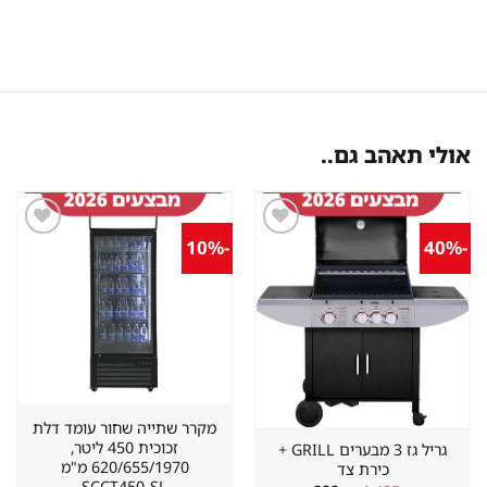
אולי תאהב גם..
-10%
-40%
שמור
שמור
מוצר
מוצר
במועדפים
במועדפים
מקרר שתייה שחור עומד דלת
זכוכית 450 ליטר,
גריל גז 3 מבערים GRILL +
620/655/1970 מ"מ
כירת צד
SCCT450-SL