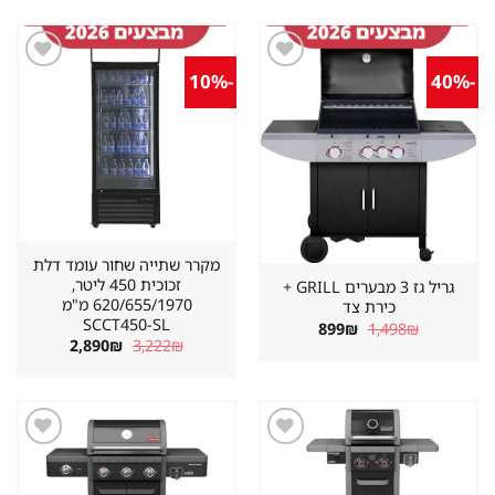
-10%
-40%
שמור
שמור
מוצר
מוצר
במועדפים
במועדפים
מקרר שתייה שחור עומד דלת
זכוכית 450 ליטר,
גריל גז 3 מבערים GRILL +
620/655/1970 מ"מ
כירת צד
SCCT450-SL
המחיר
המחיר
899
₪
1,498
₪
המקורי
הנוכחי
המחיר
המחיר
2,890
₪
3,222
₪
היה:
הוא:
המקורי
הנוכחי
899₪.
1,498₪.
היה:
הוא:
2,890₪.
3,222₪.
שמור
שמור
מוצר
מוצר
במועדפים
במועדפים