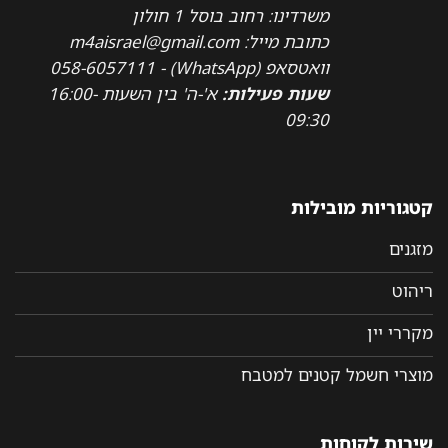
משרדינו: רחוב בוסל 1 חולון
כתובת מייל: m4aisrael@gmail.com
וואטסאפ (WhatsApp) - 058-6057111
שעות פעילות:
א'-ה' בין השעות 16:00-
09:30
קטגוריות מובילות
מזגנים
ריהוט
מקררי יין
מוצרי חשמל קטנים למטבח
שירות לקוחות