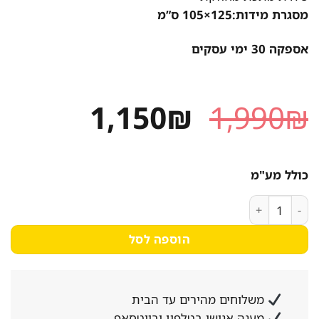
מסגרת מידות:125×105 ס”מ
אספקה 30 ימי עסקים
המחיר
המחיר
1,150
₪
1,990
₪
המקורי
הנוכחי
היה:
הוא:
כולל מע"מ
1,150₪.
1,990₪.
כמות של ערסל לגינה ולמרפסת דגם מיאמי צבע לבן
הוספה לסל
משלוחים מהירים עד הבית
מענה אנושי בטלפון ובווטסאפ