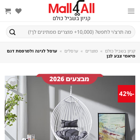
Sk
conte
חיפוש
עבור:
קניון בשביל כולם
»
מוצרים
»
ערסלים
»
ערסל לגינה ולמרפסת דגם
מיאמי צבע לבן
-42%
שמור
מוצר
במועדפים