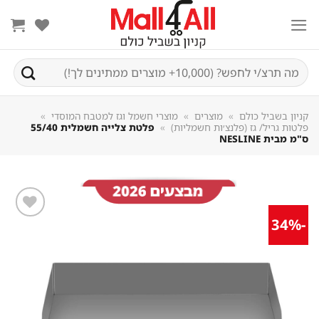
Sk
conte
חיפוש
עבור:
קניון בשביל כולם
»
מוצרים
»
מוצרי חשמל וגז למטבח המוסדי
»
פלטות גריל/ גז (פלנצ׳ות חשמליות)
»
פלטת צלייה חשמלית 55/40
ס"מ מבית NESLINE
-34%
שמור
מוצר
במועדפים