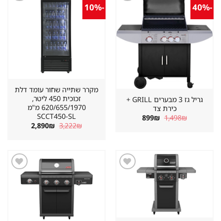
-10%
-40%
שמור
שמור
מוצר
מוצר
במועדפים
במועדפים
מקרר שתייה שחור עומד דלת
זכוכית 450 ליטר,
גריל גז 3 מבערים GRILL +
620/655/1970 מ"מ
כירת צד
SCCT450-SL
המחיר
המחיר
899
₪
1,498
₪
המקורי
הנוכחי
המחיר
המחיר
2,890
₪
3,222
₪
היה:
הוא:
המקורי
הנוכחי
899₪.
1,498₪.
היה:
הוא:
2,890₪.
3,222₪.
שמור
שמור
מוצר
מוצר
במועדפים
במועדפים