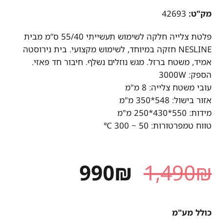
מק"ט:
42693
פלטת צלייה חלקה לשימוש תעשייתי 55/40 ס”מ מבית
NESLINE חזקה במיוחד, לשימוש מקצועי. בית נירוסטה
אמיד, משטח ברזל. מגש נוזלים נשלף. חיבור חד פאזי.
הספק: 3000W
עובי משטח צלייה: 8 מ"מ
אזור בישול: 548*350 מ"מ
מידות: 550*430*250 מ"מ
טווח טמפרטורות: 50 ~ 300 ℃
המחיר
המחיר
990
₪
1,490
₪
המקורי
הנוכחי
היה:
הוא:
כולל מע"מ