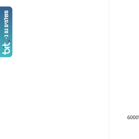
ח צליה מאמייל ושני אזורי הפעלה כדי לספק את מירב היעילות והנוחות. עם הספק של 6000W