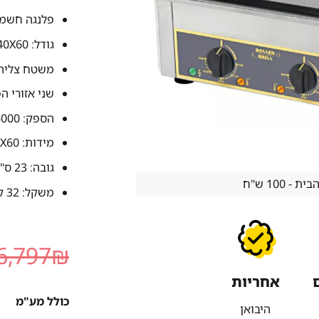
פלנגה חשמ
גודל: 40X60 ס"מ
משטח צליה 
שני אזורי ה
הספק: 6000 וואט – תלת פאזי
מידות: 48X60 ס"מ
גובה: 23 ס"מ
 100 ש"ח
משקל: 32 ק"ג
6,797
₪
אחריות
כולל מע"מ
היבואן