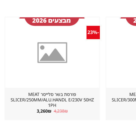
-23%
שמור
שמור
מוצר
מוצר
במועדפים
במועדפים
 סלייסר MEAT
פורסת בשר סלייסר MEAT
SLICER/250MM/ALU.HANDL E/230V 50HZ
SLICER/30
1PH
מחיר
המחיר
המחיר
3,260
₪
4,238
₪
וכחי
המקורי
הנוכחי
א:
היה:
הוא:
3,260₪.
4,238₪.
4,595