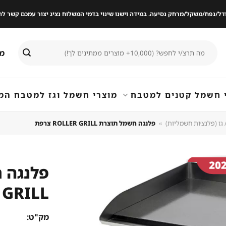
ודל/נפח/משקל/מרחק נסיעה. במידה וישנו שינוי בדמי המשלוח נציג יצור עמכם קשר
חיפוש
מי
עבור:
 חשמל קטנים למטבח
מוצרי חשמל וגז למטבח המ
גז (פלנצ׳ות חשמליות)
»
פלנגה חשמל תוצרת ROLLER GRILL צרפת
GRILL צרפת
שמור
מוצר
במועדפים
מק"ט: