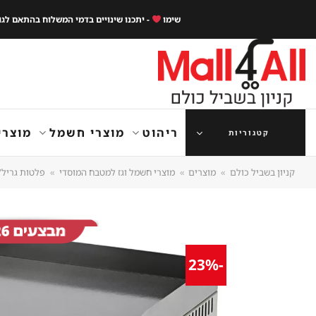
Ski
שימו
- יתכנו שינויים בדמי המשלוח בהתאם לג
t
conten
ריהוט
מוצרי חשמל
מוצרי
קטגוריות
קניון בשביל כולם
»
מוצרים
»
מוצרי חשמל וגז למטבח המוסדי
»
פלטות גריל/ 
-23%