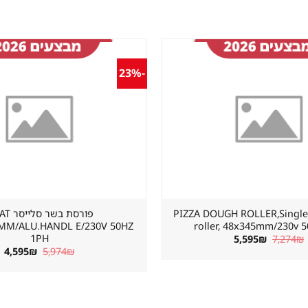
-23%
שמור
מוצר
במועדפים
ותחת פיצה PIZZA DOUGH ROLLER,Single
פורסת בשר
0MM/ALU.HANDL E/230V 50HZ
roller, 48x345mm/230v 
1PH
המחיר
המחיר
5,595
₪
7,274
₪
המקורי
הנוכחי
המחיר
ה
4,595
₪
5,974
₪
היה:
הוא:
המקורי
הנ
5,595₪.
7,274₪.
היה:
הו
₪.
5,974₪.