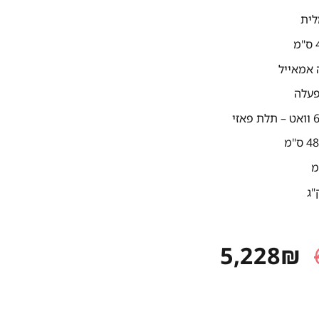
לית
אמאייל
פעלה
המחיר
המחיר
5,228
₪
המקורי
הנוכחי
היה:
הוא: