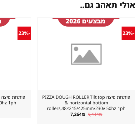
אולי תאהב גם..
-23%
-23%
שמור
מוצר
במועדפים
פותחת פיצה PIZZA DOUGH ROLLER,Tilt top
פ
50hz 1ph
& horizontal bottom
rollers,48×215/425mm/230v 50hz 1ph
המחיר
המחיר
7,264
₪
9,444
₪
המקורי
הנוכחי
היה:
הוא:
7,264₪.
9,444₪.