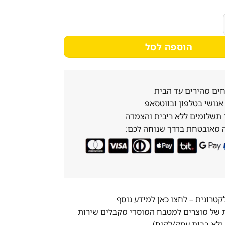
1,302₪.
1,562₪.
טר מידות 535/415/290 מ"מ -6L-2 נסליין
הוספה לסל
ים מהירים עד הבית
נושי בטלפון ובווטסאפ
 מאובטחת בדרך שנוחה לכם:
לקטרונית –
לחצו כאן למידע נוסף
ת של מוצרים למטבח המוסדי מקבלים שירות
ולא בבית עסק/לקוח)