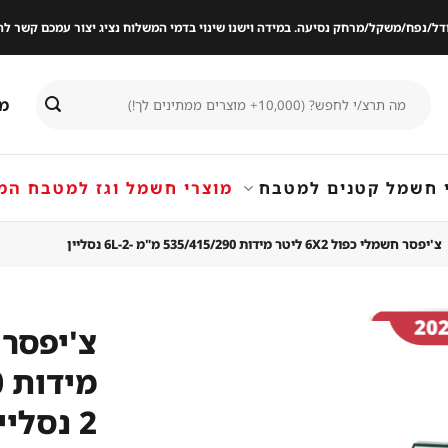
ודל/נפח/משקל/מרחק נסיעה. במידה וישנו שינוי בדמי המשלוח נציג יצור עמכם קשר
חיפוש
מי
עבור:
 חשמל קטנים למטבח
מוצרי חשמל וגז למטבח המ
צ'יפסר חשמלי כפול 6X2 ליטר מידות 535/415/290 מ"מ -6L-2 נסליין
שמור
מוצר
2 נסליין
במועדפים