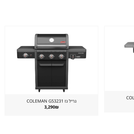
שמור
שמור
מוצר
מוצר
במועדפים
במועדפים
גריל גז ⁦COLEMAN G53231⁩
3,290
₪