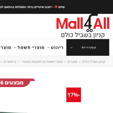
Ski
שימו
- יתכנו שינויים בדמי המשלוח בהתאם לג
t
conten
ריהוט
מוצרי חשמל
מוצרי
קטגוריות
קניון בשביל כולם
»
מוצרים
»
מוצרי חשמל וגז למטבח המוסדי
»
צ'יפסרים
»
-17%