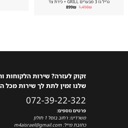
גריל גז 3 מבערים GRILL + כירת צד
המחיר
המחיר
899
₪
1,498
₪
המקורי
הנוכחי
היה:
הוא:
899₪.
1,498₪.
זקוק לעזרה? שירות הלקוחות ו
שלנו זמין לתת לך שירות מכל ה
072-39-22-322
פרטים נוספים:
משרדינו: רחוב בוסל 1 חולון
כתובת מייל: m4aisrael@gmail.com