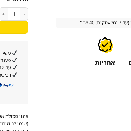
כמות של צ'יפסר חשמלי כפול 6X2 לי
 40 ש''ח
משלוח
מענה א
אחריות
עד 12 תשלומים ללא ריבית והצמדה
רכישה
פינוי פסולת א
(שימו לב שירו
בתחנות שירות 