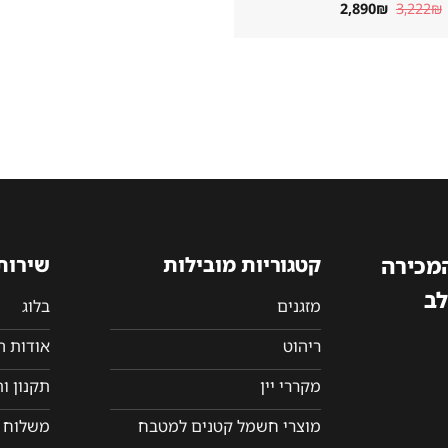
המחיר
המחיר
2,890
₪
3,222
₪
המקורי
הנוכחי
היה:
הוא:
2,890₪.
3,222₪.
המכירה
קטגוריות מובילות
שירות
לב
מזגנים
בלוג
ריהוט
אודות 
מקררי יין
תקנון ו
מוצרי חשמל קטנים למטבח
משלוח ו