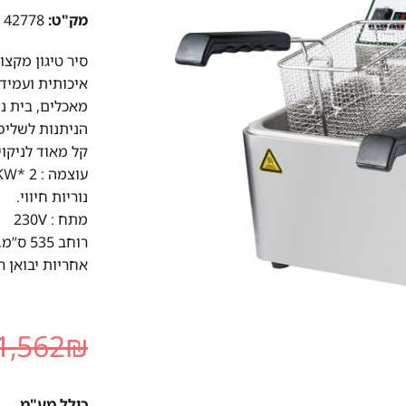
מק"ט:
42778
איכותית ועמיד
הניתנות לשליפ
קל מאוד לניקוי
עוצמה : 3KW* 2
נוריות חיווי.
מתח : 230V
רוחב 535 ס”מ, עומק 415 ס”מ, גובה 290 ס”מ.
אחריות יבואן 
1,562
₪
כולל מע"מ