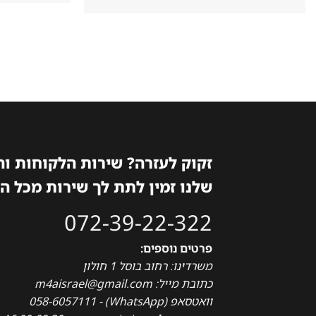
המקורי
הנוכחי
היה:
הוא:
899₪.
1,498₪.
זקוק לעזרה? שירות הלקוחות ו
שלנו זמין לתת לך שירות מכל ה
072-39-22-322
פרטים נוספים:
משרדינו: רחוב בוסל 1 חולון
כתובת מייל: m4aisrael@gmail.com
וואטסאפ (WhatsApp) - 058-6057111