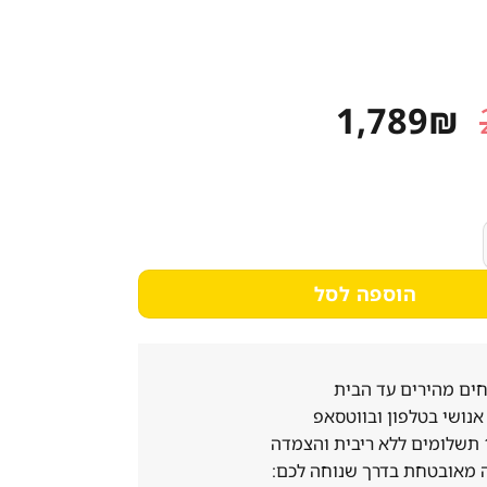
המחיר
המחיר
1,789
₪
המקורי
הנוכחי
היה:
הוא:
1,789₪.
2,190₪.
LCHP פירמידה שחור כפרי 90 ס"מ
הוספה לסל
ים מהירים עד הבית
נושי בטלפון ובווטסאפ
 מאובטחת בדרך שנוחה לכם: