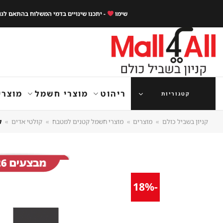
Ski
שימו
- יתכנו שינויים בדמי המשלוח בהתאם לג
t
conten
ריהוט
מוצרי חשמל
מוצרי
קטגוריות
קניון בשביל כולם
»
מוצרים
»
מוצרי חשמל קטנים למטבח
»
קולטי אדים
»
קו
-18%