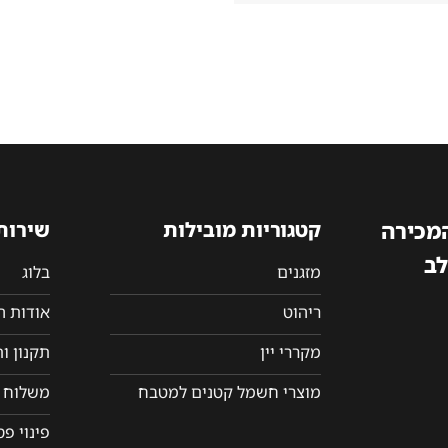
היה:
הוא:
2,890₪.
3,222₪.
המכירה
קטגוריות מובילות
שירות
לב
מזגנים
בלוג
ריהוט
אודות 
מקררי יין
תקנון ו
מוצרי חשמל קטנים למטבח
משלוח ו
פינוי פ