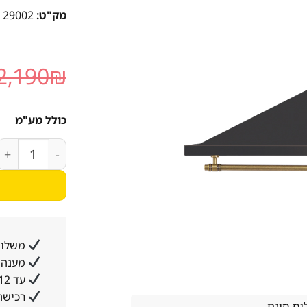
מק"ט:
29002
2,190
₪
כולל מע"מ
כמות של קולט אדים לקאזה 90RB
משלוח
מענה א
עד 12 תשלומים ללא ריבית והצמדה
רכישה
ח חינם