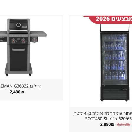
שמור
מוצר
במועדפים
גריל גז ⁦COLEMAN G36322⁩
2,490
₪
מקרר שתייה שחור עומד דלת זכוכית 450 ליטר,
"מ SCCT450-SL
המחיר
המחיר
2,890
₪
3,222
₪
המקורי
הנוכחי