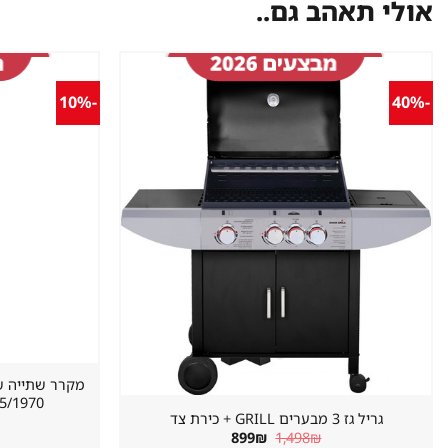
אולי תאהב גם..
-10%
-40%
שמור
מוצר
במועדפים
620/655/1970 מ
גריל גז 3 מבערים GRILL + כירת צד
המחיר
המחיר
899
₪
1,498
₪