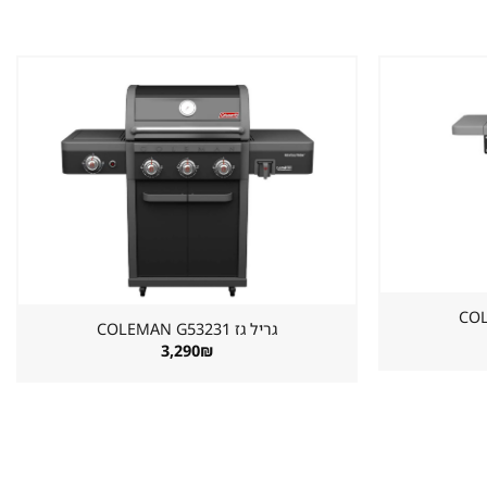
שמור
שמור
מוצר
מוצר
במועדפים
במועדפים
גריל גז ⁦COLEMAN G53231⁩
3,290
₪