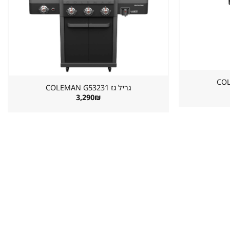
במועדפים
במועדפים
גריל גז ⁦COLEMAN G53231⁩
3,290
₪