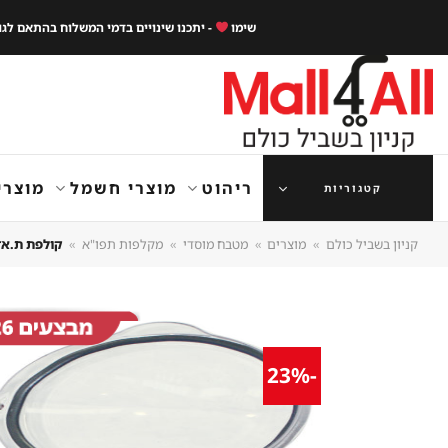
Ski
שימו
- יתכנו שינויים בדמי המשלוח בהתאם לג
t
conten
ריהוט
מוצרי חשמל
מוצרי
קטגוריות
קניון בשביל כולם
»
מוצרים
»
מטבח מוסדי
»
מקלפות תפו"א
»
קולפת ת.אדמה 15 ק"ג תוצרת איט
-23%