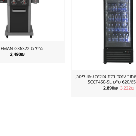
במועדפים
גריל גז ⁦COLEMAN G36322⁩
2,490
₪
מקרר שתייה שחור עומד דלת זכוכית 450 ליטר,
"מ SCCT450-SL
המחיר
המחיר
2,890
₪
3,222
₪
המקורי
הנוכחי
היה:
הוא:
2,890₪.
3,222₪.