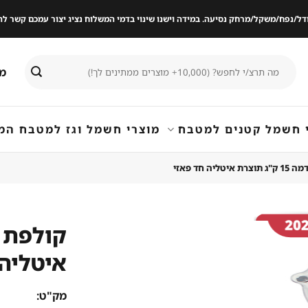
ודל/נפח/משקל/מרחק נסיעה. במידה וישנו שינוי בדמי המשלוח נציג יצור עמכם קשר
חיפוש
מי
עבור:
 חשמל קטנים למטבח
מוצרי חשמל וגז למטבח המ
ליה חד פאזי
איטליה 
שמור
מוצר
במועדפים
מק"ט: