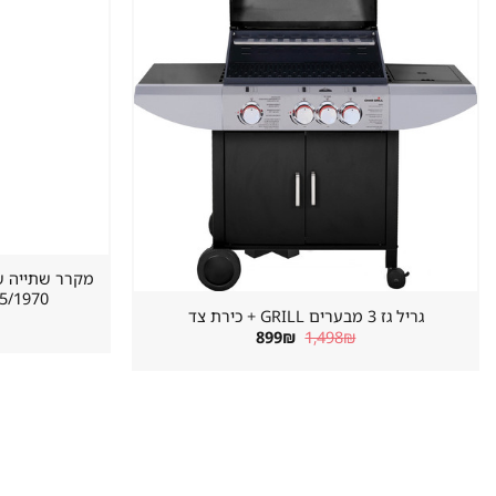
במועדפים
620/655/1970 מ
גריל גז 3 מבערים GRILL + כירת צד
המחיר
המחיר
899
₪
1,498
₪
המקורי
הנוכחי
היה:
הוא:
899₪.
1,498₪.