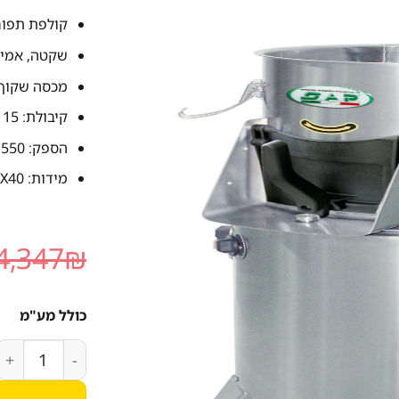
קולפת תפוחי א
שקטה, אמינ
מכסה שקוף, פתח
קיבולת: 15 או 20 ק"ג.
הספק: 550 או 650 ק"ג בשעה.
מידות: 50X40 או 55X45, גובה 90.
4,347
₪
כולל מע"מ
כמות של קולפת ת.אדמה 15 ק"