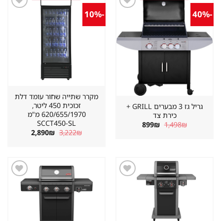
-10%
-40%
שמור
שמור
מוצר
מוצר
במועדפים
במועדפים
מקרר שתייה שחור עומד דלת
זכוכית 450 ליטר,
גריל גז 3 מבערים GRILL +
620/655/1970 מ"מ
כירת צד
SCCT450-SL
המחיר
המחיר
899
₪
1,498
₪
המקורי
הנוכחי
המחיר
המחיר
2,890
₪
3,222
₪
היה:
הוא:
המקורי
הנוכחי
899₪.
1,498₪.
היה:
הוא:
2,890₪.
3,222₪.
שמור
שמור
מוצר
מוצר
במועדפים
במועדפים