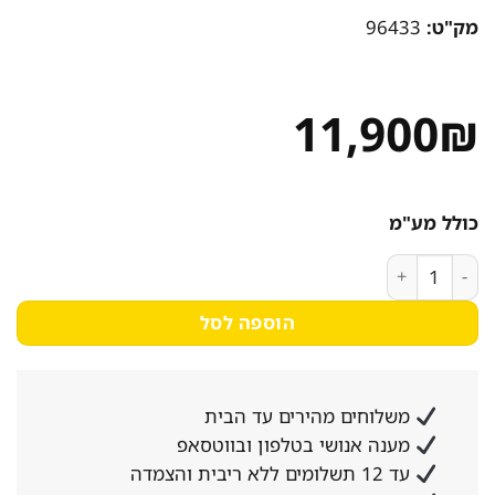
מק"ט:
96433
11,900
₪
כולל מע"מ
כמות של קונבקטומט חשמלי 10 ,פיקוד מכני, 96/128/92 ס"מ CKF-10A
הוספה לסל
משלוחים מהירים עד הבית
מענה אנושי בטלפון ובווטסאפ
עד 12 תשלומים ללא ריבית והצמדה