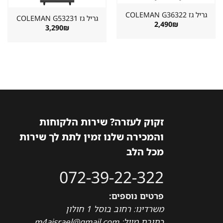
גריל גז ⁦COLEMAN G36322⁩
גריל גז ⁦COLEMAN G53231⁩
2,490
₪
3,290
₪
זקוק לעזרה? שירות הלקוחות
והמכירה שלנו זמין לתת לך שירות
מכל הלב
072-39-22-322
פרטים נוספים:
משרדינו: רחוב בוסל 1 חולון
כתובת מייל: m4aisrael@gmail.com