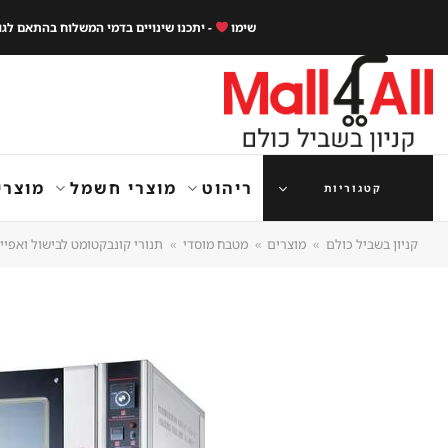
Ski
שימו
- יתכנו שינויים בדמי המשלוח בהתאם לג
t
conten
ריהוט
מוצרי חשמל
מוצרי
קטגוריות
קניון בשביל כולם
»
מוצרים
»
מטבח מוסדי
»
תנורי קונבקטומט לבישול ואפיי