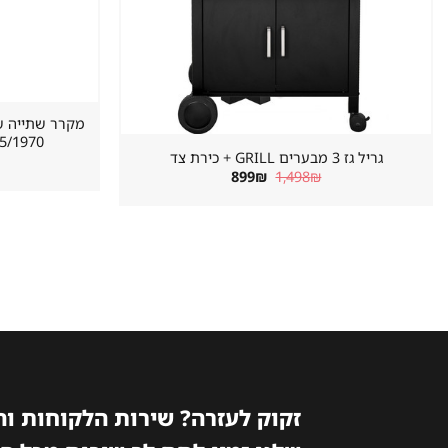
620/655/1970 מ
גריל גז 3 מבערים GRILL + כירת צד
המחיר
המחיר
899
₪
1,498
₪
המקורי
הנוכחי
היה:
הוא:
899₪.
1,498₪.
זקוק לעזרה? שירות הלקוחות ו