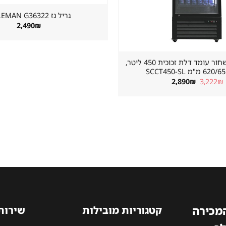
גריל גז ⁦COLEMAN G36322⁩
2,490
₪
מקרר שתייה שחור עומד דלת זכוכית 450 ליטר,
"מ SCCT450-SL
המחיר
המחיר
2,890
₪
3,222
₪
המקורי
הנוכחי
היה:
הוא:
2,890₪.
3,222₪.
המכירה
קטגוריות מובילות
שירות