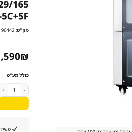
5C+5F
מק"ט:
96442
,590
₪
כולל מע"מ
כמות של קונבקטומט 5 תבניות 60/40 תנור התפחה ל-5 תבניות + תנור התפחה ל-5
משלוח
1 ש''ח