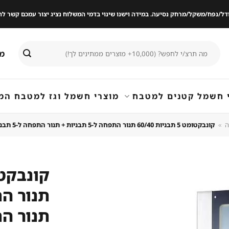
ודל/נפח/משקל/מרחק נסיעה. במידה וישנו שינוי בדמי המשלוח נציג יצור עמכם קשר
חיפוש
מי
עבור:
 חשמל קטנים למטבח
מוצרי חשמל וגז למטבח המ
ה
»
קונבקטומט 5 תבניות 60/40 תנור התפחה ל-5 תבניות + תנור התפחה ל-5 תבניות + ‏90/129/165 ס"מ נסליין WGD-5C+5F
שמור
מוצר
במועדפים