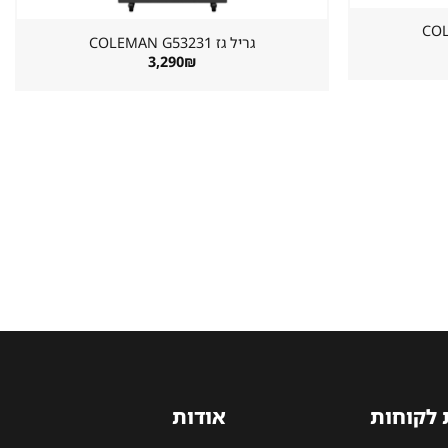
גריל גז ⁦COLEMAN G53231⁩
3,290
₪
 לקוחות
אודות