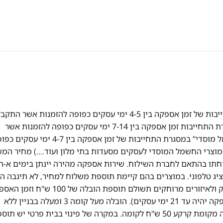
אספקה מהירה! אספקה של מוצרי "חשמל" במסגרת התחייבות של זמן אספקה בין 4-5 ימי עסקים כפופה להזמנות אשר הת
ואושרו עד השעה 13:00 אספקה של מוצרי "ריהוט" במסגרת התחייבות זמן אספקה בין 7-14 ימי עסקים כפופה להזמנות אשר
התקבלו ואושרו עד השעה 13:00 אספקה של מוצרי “חשמל מוסדי” במסגרת התחייבות של זמן אספקה בין 4-7 ימ
וצרי החשמל המוסדי לעסקים מסעדות בתי מלון ועוד….) מחיר המ
תו בהתאם לחברת השילוח. שירות אספקה מהירה יינתן בימים א-ה
ציג טלפוני. במוצרים בהם קיימת תוספת משלוח למחיר, לא תיגבה ה
לבוחרים באיסוף עצמי. במקרה של הזמנה מעבר לקו הירוק ולאיזורים מרוחקים תשולם תוספת הובלה של 0
יהיה עד 14 ימי עסקים (במקרה של מוצרי ריהוט זמן האספקה יהיה עד 21 ימי עסקים). הובלה מעל קומה 3 ומעלה בבניין ללא
מעלית – 50 ש"ח לכל קומה. בית פרטי יש תוספת כל קומה מקומת קרקע 50 ש"ח לקומה. במקרה של פינוי בבית פרטי יש 