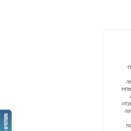
קבלו
י עסקים כפופה
שלוח
ובלה
10 ש"ח וזמן האספקה
תוספת