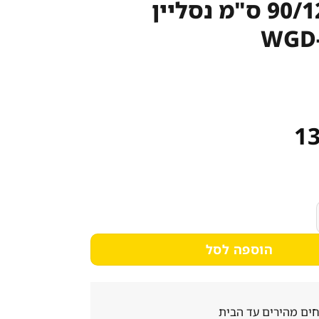
‏90/129/165 ס"מ נסליין
WGD-
13
 תבניות + ‏90/129/165 ס"מ נסליין WGD-5C+5F
הוספה לסל
ים מהירים עד הבית