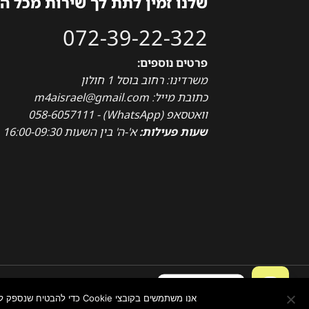
שלנו זמין לתת לך שירות מכל ה
072-39-22-322
פרטים נוספים:
משרדינו: רחוב בוסל 1 חולון
כתובת מייל: m4aisrael@gmail.com
וואטסאפ (WhatsApp) - 058-6057111
שעות פעילות:
א'-ה' בין השעות 16:00-09:30
צור איתנו קשר
הצהרת נגישות
תקנון ותנאי שימוש באתר
נבנה ומנוהל על ידי WEMANAGE ניהול אתרים
אנו משתמשים בקובצי Cookie כדי להבטיח שנספק לך את חוויית הגלישה הטובה ביותר באתר שלנו. אם תמשיך להשתמש באתר זה, נניח שאתה מרוצה ממנו.