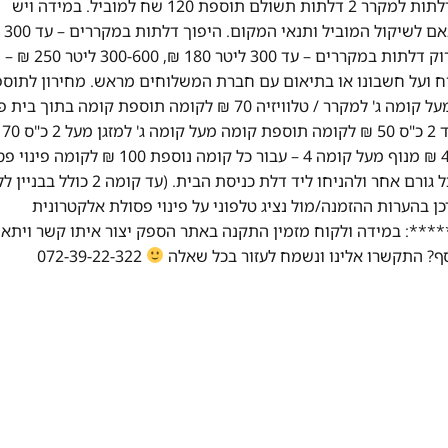
50 ש"ח לכל קומה מקומת קרקע. כאשר יש צורך בפירוק דלתות למקרר 2 דלתות תשולם תוספת 120 שח למוביל. במידה ויש
מדרגות ספירלה 
200 ₪, 300-600 ליטר 290 ₪ – ישולם ישירות לטכנא. פירוק דלתות במקררים – עד 300 ליטר 180 ₪, 300-600 ליטר 250 ₪ –
וח ועל חשבונו או בתיאום עם חברת המשלוחים מראש. מחירון לתוספ
מיוחדות: פרוק דלתות למקרר 60 ₪ לדלת תוספת קומה מעל קומה ג' למקרר / טלוויזיה 70 ₪ לקומה תוספת קומה 
מוצר לבן 50 ₪ לק
לקומה מדרגות ספירלה 50 ₪ לקומה מנוף עד קומה 4 400 ₪ מנוף מעל קומה 4 – עבור כל קומה נוספת 00
אלקטרונית על פי חוק, יש לנתק מכשיר ישן מהחשמל ומכל גורם אחר ולהניחו ליד דלת כניסת הבית. (עד קומה 2 כ
פת תשלום). יש לעדכן בהערות ההזמנה/מול נציג טלפוני על פינוי פסולת אלקטרונית
: במידה ולקוח מזמין התקנה באתר הספק יצור איתו קשר ויתאם
072-39-22-322