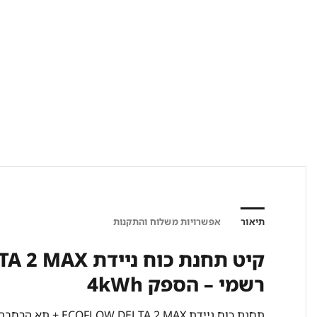
תיאור
אפשרויות משלוח והתקנות
רשמי – הספק 4kWh
תחנת כוח ניידת ECOFLOW DELTA 2 MAX + תא הרחבה אידיאלי לכל צורך בהספק כולל של 4kWh