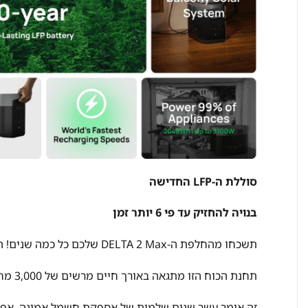
סוללת ה-LFP החדישה
בנויה להחזיק עד פי 6 יותר זמן
תשכחו מהחלפת ה-DELTA 2 Max שלכם כל כמה שנים! הודות לטכנולוגיית סוללת LFP המתקדמת שלו,
תחנת הכוח הזו מתגאה באורך חיים מרשים של 3,000 מחזורי טעינה מלאים עד לירידה ל-80% מהקיבולת.
זה אומר עשר שנים שלמות של אספקת חשמל אמינה, אפילו