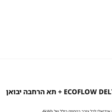
קיט תחנת כוח ניידת ECOFLOW DELTA 2 MAX + תא הרחבה יבואן