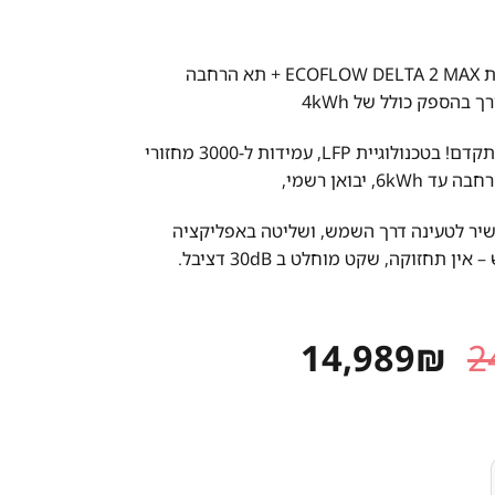
תחנת כוח ניידת ECOFLOW DELTA 2 MAX + תא הרחבה
ך בהספק כולל של 4kWh
לגיבוי חשמל מתקדם! בטכנולוגיית LFP, עמידות ל-3000 מחזורי
6k, יבואן רשמי,
ישיר לטעינה דרך השמש, ושליטה באפליקציה
ין תחזוקה, שקט מוחלט ב 30dB דציבל.
המחיר
המחיר
14,989
₪
2
המקורי
הנוכחי
היה:
הוא:
14,989₪.
24,988₪.
ECOFLOW DELTA 2 + תא הרחבה יבואן רשמי