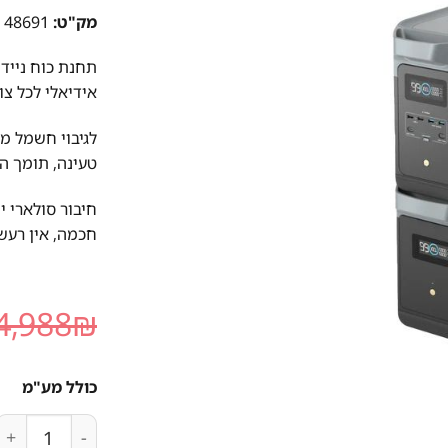
מק"ט:
48691
אידיאלי לכל צור
טעינה, תומך הרחבה עד Wh
חיבור סולארי 
חכמה, אין רעש – א
4,988
₪
כולל מע"מ
כמות של קיט תחנת כוח ניידת  MAX