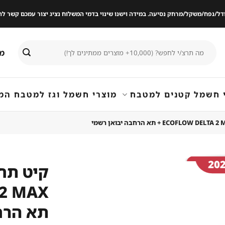
ודל/נפח/משקל/מרחק נסיעה. במידה וישנו שינוי בדמי המשלוח נציג יצור עמכם קשר
חיפוש
מי
עבור:
 חשמל קטנים למטבח
מוצרי חשמל וגז למטבח המ
קיט תחנ
שמור
מוצר
תא הרח
במועדפים