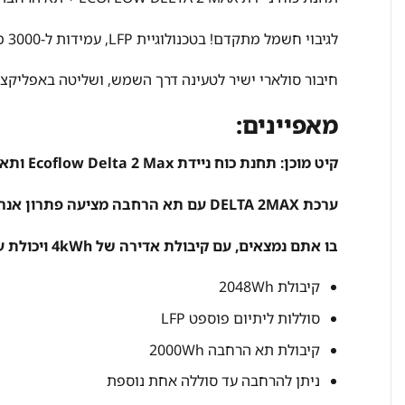
לגיבוי חשמל מתקדם! בטכנולוגיית LFP, עמידות ל-3000 מחזורי טעינה, תומך הרחבה עד 6kWh, יבואן רשמי,
חיבור סולארי ישיר לטעינה דרך השמש, ושליטה באפליקציה חכמה
מאפיינים:
קיט מוכן: תחנת כוח ניידת Ecoflow Delta 2 Max ותא הרחבה בהספק כולל 4kWh
ערכת DELTA 2MAX עם תא הרחבה מציעה פתרון אנרגיה חזק, אמין ורב-תכליתי לכל מקום
בו אתם נמצאים,
עם קיבולת אדירה של 4kWh ויכולת עד 6kWh, גיבוי, חירום, פיקניק כל האופציות פתוחות!
קיבולת 2048Wh
סוללות ליתיום פוספט LFP
קיבולת תא הרחבה 2000Wh
ניתן להרחבה עד סוללה אחת נוספת