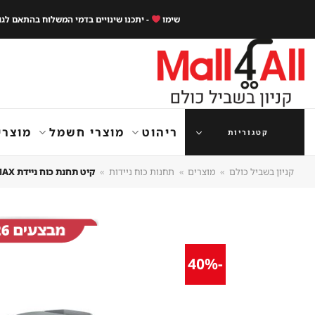
Ski
שימו
- יתכנו שינויים בדמי המשלוח בהתאם לג
t
conten
ריהוט
מוצרי חשמל
מוצרי
קטגוריות
קניון בשביל כולם
»
מוצרים
»
תחנות כוח ניידות
»
קיט תחנת כוח ניידת ECOFLOW DELTA 2 MAX + תא הרחבה יבואן רשמי
-40%