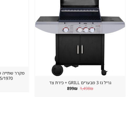
במועדפים
620/655/1970 מ
גריל גז 3 מבערים GRILL + כירת צד
המחיר
המחיר
899
₪
1,498
₪
המקורי
הנוכחי
היה:
הוא:
899₪.
1,498₪.