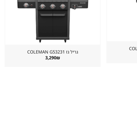
במועדפים
במועדפים
גריל גז ⁦COLEMAN G53231⁩
3,290
₪