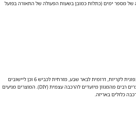
שרת פעולה של מספר ימים (כתלות כמובן בשעות הפעולה של התאורה בפועל
משלוח עד הבית חינם בהזמנה מעל 99 ש"ח במשלוחים צפונית לקריות, דרומית לבאר שבע, מזרחית לכביש 6 וכן ליישובים
מרוחקים, ייתכן עיכוב באספקה של עד 14 ימי עסקים מוצרים רבים מהמגוון מיועדים להרכבה עצמית (DIY). המוצרים מגיעים
כבה כלולים באריזה.