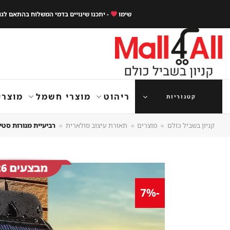
Ski
שימו
- יתכנו שינויים בדמי המשלוח בהתאם לג
t
conten
ריהוט
מוצרי חשמל
מוצרי
קטגוריות
קניון בשביל כולם
»
מוצרים
»
תאורת עיצוב סולארית
»
רביעיית מנורות סטינג – תאורת לד COB סולארי
-7%