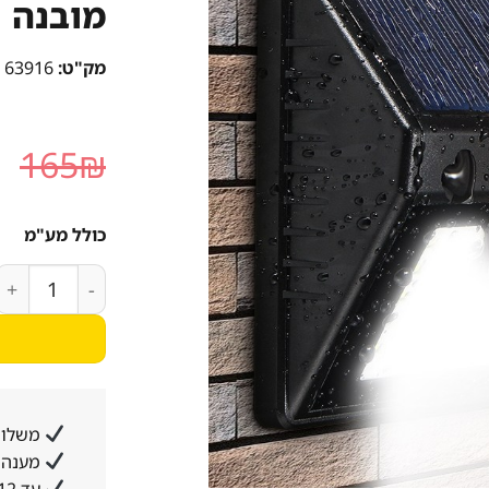
מובנה
מק"ט:
63916
ה
165
₪
ה
ה
כולל מע"מ
.
כמות של רביעיית מנורות סט
משלוח
מענה א
עד 12 תשלומים ללא ריבית והצמדה