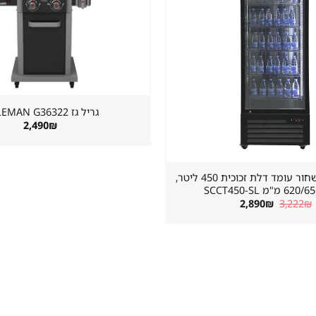
במועדפים
גריל גז ⁦COLEMAN G36322⁩
2,490
₪
מקרר שתייה שחור עומד דלת זכוכית 450 ליטר,
"מ SCCT450-SL
המחיר
המחיר
2,890
₪
3,222
₪
המקורי
הנוכחי
היה:
הוא:
2,890₪.
3,222₪.