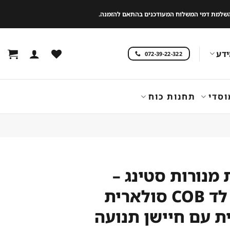
 להשלמת דמי המשלוח המעודכנים בהתאם להזמנה.
דע
072-39-22-322
וסדי
תחנות כוח
 מנורות סטינג –
תאורת לד COB סולארית
ת עם חיישן תנועה