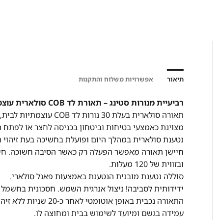
תיאור
אפשרויות משלוח והתקנות
רביעיית מנורות סטינג – תאורת לד COB סולארית עוצמתית עם חיישן תנועה מובנה
תאורה סולארית בעלת 30 נורות לד COB עוצמתיות לבית, לחצר, לכניסה ולכל מקום חשוך.
מצוינת כאמצעי בטיחות וביטחון בכניסה לחצר או לפתח ה
נטענת סולארית במהלך היום ופועלת בחשיכה בעת זיהוי ת
ובזווית של 120 מעלות.
סוללה נטענת מובנית הנטענת באמצעות פאנל סולארי.
ידידותית לסביבה! ניצול אנרגית השמש. חסכונית בחשמל 
התאורה נכבית באופן אוטומטי לאחר כ-20 שניות ללא זיהוי תנועה.
עמידה בגשם ומיועד לשימוש בבית ומחוצה לו.