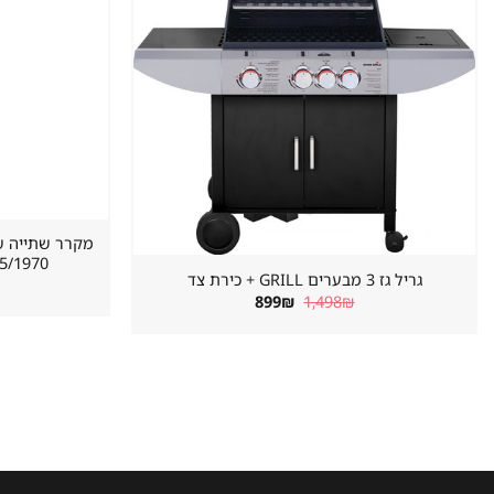
620/655/1970 מ
גריל גז 3 מבערים GRILL + כירת צד
המחיר
המחיר
899
₪
1,498
₪
המקורי
הנוכחי
היה:
הוא:
899₪.
1,498₪.