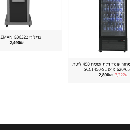
גריל גז ⁦COLEMAN G36322⁩
2,490
₪
מקרר שתייה שחור עומד דלת זכוכית 450 ליטר,
"מ SCCT450-SL
המחיר
המחיר
2,890
₪
3,222
₪
המקורי
הנוכחי
היה:
הוא:
2,890₪.
3,222₪.