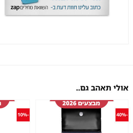
אולי תאהב גם..
-10%
-40%
שמור
מוצר
במועדפים