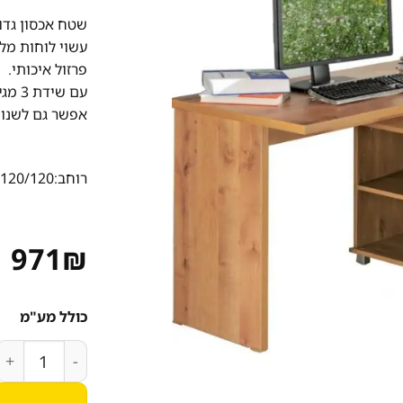
שטח אכסון גדו
עשוי לוחות מלמ
פרזול איכותי.
עם שידת 3 מגירות טלסקופיות.
אפשר גם לשנות
רוחב:120/120 ס"מ גובה:75 ס"מ עומק:60 ס"מ
971
₪
כולל מע"מ
כמות של שולחן מחשב -