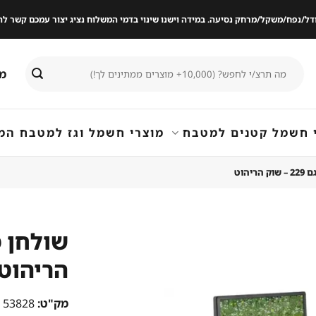
ודל/נפח/משקל/מרחק נסיעה. במידה וישנו שינוי בדמי המשלוח נציג יצור עמכם קשר
חיפוש
מי
עבור:
 חשמל קטנים למטבח
מוצרי חשמל וגז למטבח המ
יהוט
הריהוט
שמור
מוצר
במועדפים
מק"ט:
53828