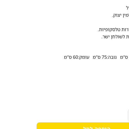
ל
ין יצוק.
 לשולחן ישר.
 דגם 229 - שוק הריהוט
הוספה לסל