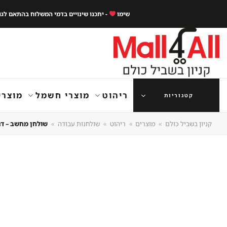
Ski
שימו
- יתכנו שינויים בדמי המשלוח בהתאם לג
t
conten
ריהוט
מוצרי חשמל
מוצרי
קטגוריות
קניון בשביל כולם
»
מוצרים
»
ריהוט
»
שולחנות עבודה
»
שולחן מחשב – דגם 229 – שוק הר