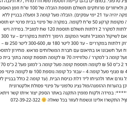
ציג טלפוני. במוצרים בהם קיימת תוספת משלוח למחיר, לא תיגבה ה
לבוחרים באיסוף עצמי. במקרה של הזמנה מעבר לקו הירוק ולאיזורים מרוחקים תשולם תוספת הובלה של 0
יהיה עד 14 ימי עסקים (במקרה של מוצרי ריהוט זמן האספקה יהיה עד 21 ימי עסקים). הובלה מעל קומה 3 ומעלה בבניין ללא
מעלית – 50 ש"ח לכל קומה. בית פרטי יש תוספת כל קומה מקומת קרקע 50 ש"ח לקומה. במקרה של פינוי בבית פרטי יש 
50 ש"ח לכל קומה מקומת קרקע. כאשר יש צורך בפירוק דלתות למקרר 2 דלתות תשולם תוספת 120 שח למוביל. במידה ויש
מדרגות ספירלה 
200 ₪, 300-600 ליטר 290 ₪ – ישולם ישירות לטכנא. פירוק דלתות במקררים – עד 300 ליטר 180 ₪, 300-600 ליטר 250 ₪ –
וח ועל חשבונו או בתיאום עם חברת המשלוחים מראש. מחירון לתוספ
מיוחדות: פרוק דלתות למקרר 60 ₪ לדלת תוספת קומה מעל קומה ג' למקרר / טלוויזיה 70 ₪ לקומה תוספת קומה 
מוצר לבן 50 ₪ לק
לקומה מדרגות ספירלה 50 ₪ לקומה מנוף עד קומה 4 400 ₪ מנוף מעל קומה 4 – עבור כל קומה נוספת 00
אלקטרונית על פי חוק, יש לנתק מכשיר ישן מהחשמל ומכל גורם אחר ולהניחו ליד דלת כניסת הבית. (עד קומה 2 כ
פת תשלום). יש לעדכן בהערות ההזמנה/מול נציג טלפוני על פינוי פסולת אלקטרונית
: במידה ולקוח מזמין התקנה באתר הספק יצור איתו קשר ויתאם
072-39-22-322