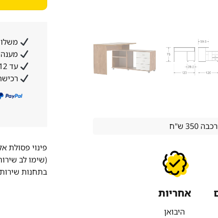
משלוח
מענה א
עד 12 תשלומים ללא ריבית והצמדה
רכישה
350 ש"ח
פינוי פסולת א
(שימו לב שירו
בתחנות שירות 
אחריות
היבואן