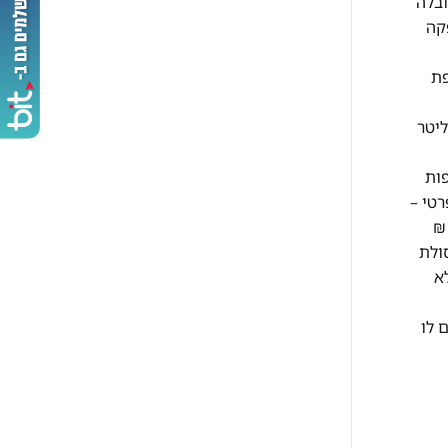
ובלה
10 ש"ח וזמן האספקה
תוספת
בתוך הבית, לא משנה כמה קומות – בהתאם לשיקול המוביל ותנאי המקום. היפוך דלתות במקררים – עד 300 ליטר
ות
בתוך בית פרטי –
ומה תוספת קומה מעל קומה ג' למזגן עד 2 כ"ס 50 ₪ לקומה תוספת קומה מעל קומה ג' למזגן מעל 2 כ"ס 70 ₪
1 ₪ לקומה פינוי פסולת
ולל בבניין ללא
 לו