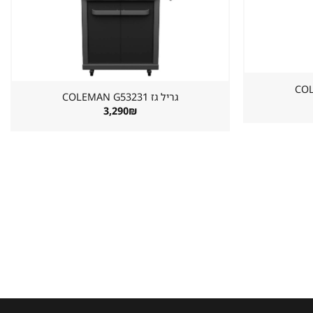
גריל גז ⁦COLEMAN G53231⁩
3,290
₪