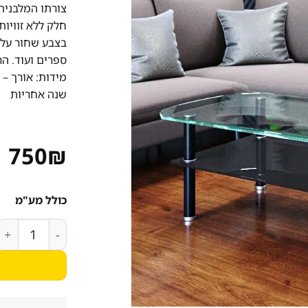
צורתו המלבנית 
חלק ללא זוויות
בצבע שחור על מ
ספרים ועוד. ה
מידות: אורך – 110 ס”מ, רוחב – 51 ס”מ, גובה – 46 ס”מ.
שנה אחריות
750
₪
כולל מע"מ
כמות של שולחן