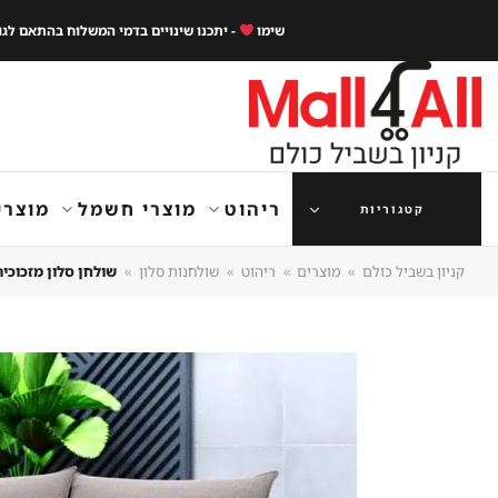
Ski
שימו
- יתכנו שינויים בדמי המשלוח בהתאם לג
t
conten
ריהוט
מוצרי חשמל
מוצרי
קטגוריות
קניון בשביל כולם
»
מוצרים
»
ריהוט
»
שולחנות סלון
»
שולחן סלון מזכוכית