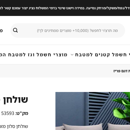
ודל/נפח/משקל/מרחק נסיעה. במידה וישנו שינוי בדמי המשלוח נציג יצור עמכם קשר
חיפוש
מי
עבור:
 חשמל קטנים למטבח
מוצרי חשמל וגז למטבח המ
 דגם פריז
שולחן ס
שמור
מק"ט:
53593
מוצר
במועדפים
שולחן סלון מזכ