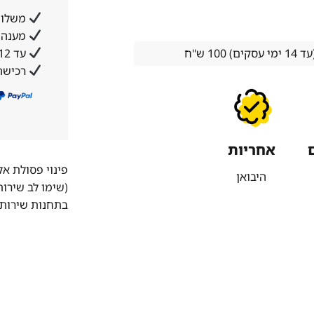
משלוח
מענה א
עד 12 תשלומים ללא ריבית והצמדה
1 ש''ח
רכישה
אחריות
פינוי פסולת א
היבואן
(שימו לב שירו
בתחנות שירות 