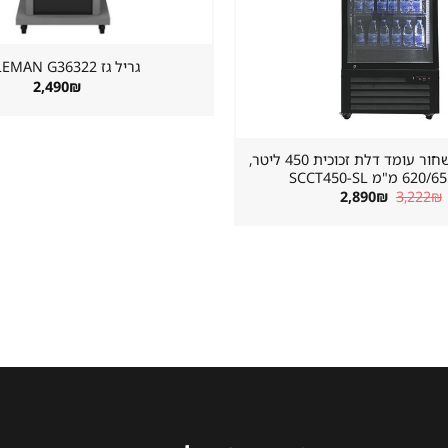
גריל גז ⁦COLEMAN G36322⁩
2,490
₪
מקרר שתייה שחור עומד דלת זכוכית 450 ליטר,
"מ SCCT450-SL
המחיר
המחיר
2,890
₪
3,222
₪
המקורי
הנוכחי
היה:
הוא:
2,890₪.
3,222₪.