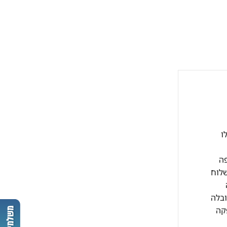
קבלו
י עסקים כפופה
שלוח
ובלה
10 ש"ח וזמן האספקה