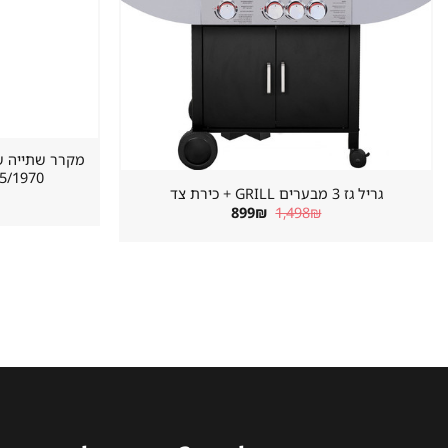
620/655/1970 מ
גריל גז 3 מבערים GRILL + כירת צד
המחיר
המחיר
899
₪
1,498
₪
המקורי
הנוכחי
היה:
הוא:
899₪.
1,498₪.