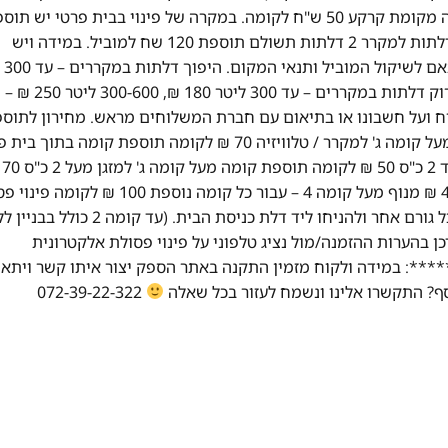
מעלית – 50 ש"ח לכל קומה. בית פרטי יש תוספת כל קומה מקומת קרקע 50 ש"ח לקומה. במקרה של פינוי בבית פרטי יש 
50 ש"ח לכל קומה מקומת קרקע. כאשר יש צורך בפירוק דלתות למקרר 2 דלתות תשולם תוספת 120 שח למוביל. במידה ויש
מדרגות ספירלה 
200 ₪, 300-600 ליטר 290 ₪ – ישולם ישירות לטכנא. פירוק דלתות במקררים – עד 300 ליטר 180 ₪, 300-600 ליטר 250 ₪ –
וח ועל חשבונו או בתיאום עם חברת המשלוחים מראש. מחירון לתוספ
מיוחדות: פרוק דלתות למקרר 60 ₪ לדלת תוספת קומה מעל קומה ג' למקרר / טלוויזיה 70 ₪ לקומה תוספת קומה 
מוצר לבן 50 ₪ לק
לקומה מדרגות ספירלה 50 ₪ לקומה מנוף עד קומה 4 400 ₪ מנוף מעל קומה 4 – עבור כל קומה נוספת 00
אלקטרונית על פי חוק, יש לנתק מכשיר ישן מהחשמל ומכל גורם אחר ולהניחו ליד דלת כניסת הבית. (עד קומה 2 כ
פת תשלום). יש לעדכן בהערות ההזמנה/מול נציג טלפוני על פינוי פסולת אלקטרונית
: במידה ולקוח מזמין התקנה באתר הספק יצור איתו קשר ויתאם
072-39-22-322