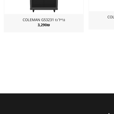
גריל גז ⁦COLEMAN G53231⁩
3,290
₪