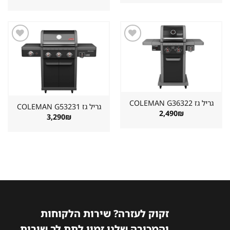
היה:
הוא:
המקורי
הנוכחי
899₪.
1,498₪.
היה:
הוא:
2,890₪.
3,222₪.
שמור
שמור
מוצר
מוצר
במועדפים
במועדפים
גריל גז ⁦COLEMAN G36322⁩
גריל גז ⁦COLEMAN G53231⁩
2,490
₪
3,290
₪
זקוק לעזרה? שירות הלקוחות
והמכירה שלנו זמין לתת לך שירות