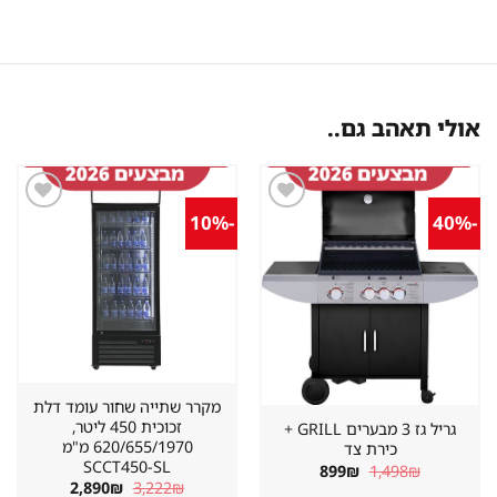
אולי תאהב גם..
-10%
-40%
שמור
שמור
מוצר
מוצר
במועדפים
במועדפים
מקרר שתייה שחור עומד דלת
זכוכית 450 ליטר,
גריל גז 3 מבערים GRILL +
620/655/1970 מ"מ
כירת צד
SCCT450-SL
המחיר
המחיר
899
₪
1,498
₪
המקורי
הנוכחי
המחיר
המחיר
2,890
₪
3,222
₪