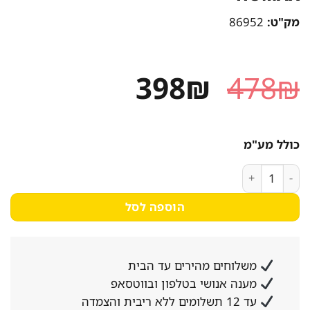
מק"ט:
86952
המחיר
המחיר
398
₪
478
₪
המקורי
הנוכחי
היה:
הוא:
כולל מע"מ
398₪.
478₪.
כמות של שולחן עבודה בעיצוב חדיש עם מגירת אחסון רחבה - דגם ג'וני MS301 - מבית X
הוספה לסל
משלוחים מהירים עד הבית
מענה אנושי בטלפון ובווטסאפ
עד 12 תשלומים ללא ריבית והצמדה