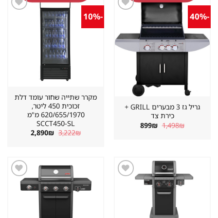
-10%
-40%
שמור
שמור
מוצר
מוצר
במועדפים
במועדפים
מקרר שתייה שחור עומד דלת
זכוכית 450 ליטר,
גריל גז 3 מבערים GRILL +
620/655/1970 מ"מ
כירת צד
SCCT450-SL
המחיר
המחיר
899
₪
1,498
₪
המקורי
הנוכחי
המחיר
המחיר
2,890
₪
3,222
₪
היה:
הוא:
המקורי
הנוכחי
899₪.
1,498₪.
היה:
הוא:
2,890₪.
3,222₪.
שמור
שמור
מוצר
מוצר
במועדפים
במועדפים