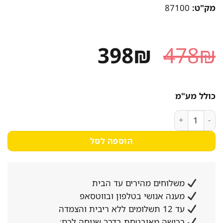
מק"ט:
87100
המחיר
המחיר
398
₪
478
₪
המקורי
הנוכחי
היה:
הוא:
כולל מע"מ
398₪.
478₪.
כמות של שולחן עבודה ג'וני MS301 - עיצוב חדיש ומגירת אחסון רחבה ונוחה - מבית HOMAX
הוספה לסל
משלוחים מהירים עד הבית
מענה אנושי בטלפון ובווטסאפ
עד 12 תשלומים ללא ריבית והצמדה
רכישה מאובטחת בדרך שנוחה לכם: