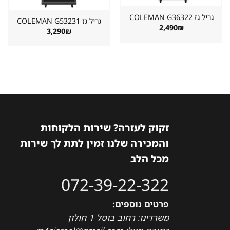
גריל גז ⁦COLEMAN G36322⁩
גריל גז ⁦COLEMAN G53231⁩
2,490
₪
3,290
₪
זקוק לעזרה? שירות הלקוחות
והמכירה שלנו זמין לתת לך שירות
מכל הלב
072-39-22-322
פרטים נוספים:
משרדינו: רחוב בוסל 1 חולון