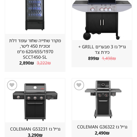
מקרר שתייה שחור עומד דלת
זכוכית 450 ליטר,
גריל גז 3 מבערים GRILL +
620/655/1970 מ"מ
כירת צד
SCCT450-SL
המחיר
המחיר
899
₪
1,498
₪
המקורי
הנוכחי
המחיר
המחיר
2,890
₪
3,222
₪
היה:
הוא:
המקורי
הנוכחי
899₪.
1,498₪.
היה:
הוא:
2,890₪.
3,222₪.
שמור
שמור
מוצר
מוצר
במועדפים
במועדפים
גריל גז ⁦COLEMAN G36322⁩
גריל גז ⁦COLEMAN G53231⁩
2,490
₪
3,290
₪