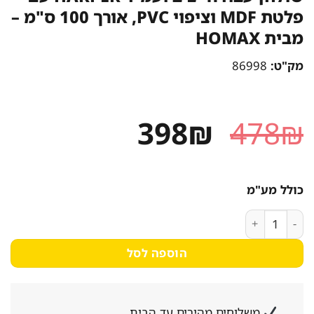
פלטת MDF וציפוי PVC, אורך 100 ס"מ –
מבית HOMAX
מק"ט:
86998
המחיר
המחיר
398
₪
478
₪
המקורי
הנוכחי
היה:
הוא:
כולל מע"מ
398₪.
478₪.
כמות של שולחן עבודה יציב ועמיד HARPER עם פלטת MDF וציפוי PVC, אורך 100 ס"מ - מבית HOMAX
הוספה לסל
משלוחים מהירים עד הבית