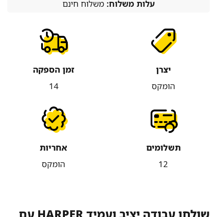
עלות משלוח:
משלוח חינם
יצרן
זמן הספקה
הומקס
14
תשלומים
אחריות
12
הומקס
שולחן עבודה יציב ועמיד HARPER עם