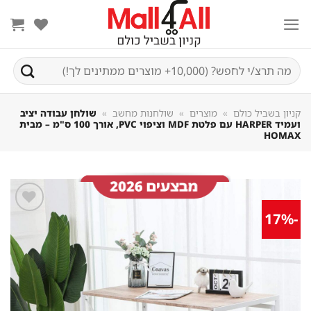
Sk
conte
חיפוש
עבור:
קניון בשביל כולם
»
מוצרים
»
שולחנות מחשב
»
שולחן עבודה יציב
ועמיד HARPER עם פלטת MDF וציפוי PVC, אורך 100 ס"מ – מבית
HOMAX
-17%
שמור
מוצר
במועדפים