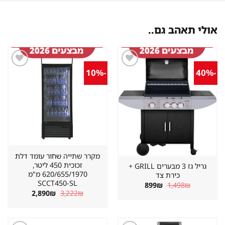
אולי תאהב גם..
-10%
-40%
שמור
שמור
מוצר
מוצר
במועדפים
במועדפים
מקרר שתייה שחור עומד דלת
זכוכית 450 ליטר,
גריל גז 3 מבערים GRILL +
620/655/1970 מ"מ
כירת צד
SCCT450-SL
המחיר
המחיר
899
₪
1,498
₪
המקורי
הנוכחי
המחיר
המחיר
2,890
₪
3,222
₪
היה:
הוא:
המקורי
הנוכחי
899₪.
1,498₪.
היה:
הוא:
2,890₪.
3,222₪.