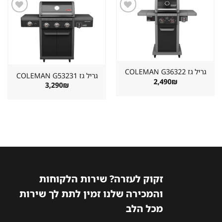
שמור
שמור
מוצר
מוצר
במועדפים
במועדפים
גריל גז ⁦COLEMAN G36322⁩
גריל גז ⁦COLEMAN G53231⁩
2,490
₪
3,290
₪
זקוק לעזרה? שירות הלקוחות
והמכירה שלנו זמין לתת לך שירות
מכל הלב