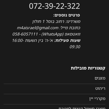
072-39-22-322
פרטים נוספים:
משרדינו: רחוב בוסל 1 חולון
כתובת מייל: m4aisrael@gmail.com
וואטסאפ (WhatsApp) - 058-6057111
שעות פעילות:
א'-ה' בין השעות 16:00-
09:30
קטגוריות מובילות
מזגנים
ריהוט
מקררי יין
מוצרי חשמל קטנים למטבח