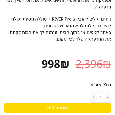
ומעניקה לך את החופש להתאים אישית את הכוח שלך לכל
הרפתקה.
ניידים וקלים להובלה. RIVER Pro + סוללה נוספת יכולה
להיכנס בקלות לתא מטען של מכונית,
באתר קמפינג או בתוך הבית, ונותנת לך את הכוח לקחת
את ההרפתקה שלך לכל מקום.
המחיר
המחיר
998
₪
2,396
₪
המקורי
הנוכחי
היה:
הוא:
כולל מע"מ
998₪.
2,396₪.
כמות של תא הרחבה לתחנת כוח EcoFlow River 600 Pro יבואן רשמי
הוספה לסל