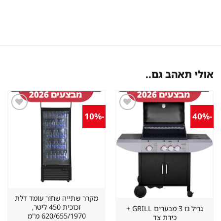
אולי תאהב גם..
-10%
-40%
שמור
שמור
מוצר
מוצר
במועדפים
במועדפים
מקרר שתייה שחור עומד דלת
זכוכית 450 ליטר,
גריל גז 3 מבערים GRILL +
620/655/1970 מ"מ
כירת צד