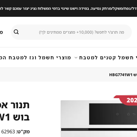
ודל/נפח/משקל/מרחק נסיעה. במידה וישנו שינוי בדמי המשלוח נציג יצור עמכם קשר
חיפוש
מי
עבור:
 חשמל קטנים למטבח
מוצרי חשמל וגז למטבח המ
בוש HBG7741W1
שמור
מוצר
במועדפים
מק"ט:
62963