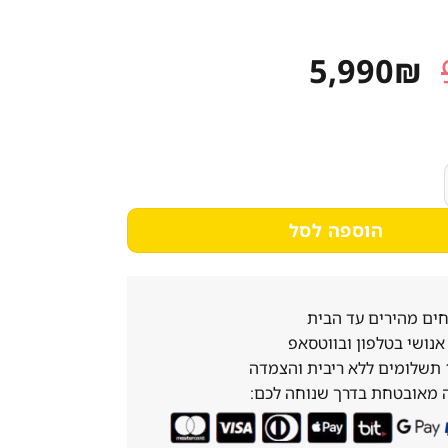
המחיר
המחיר
5,990
₪
המקורי
הנוכחי
היה:
הוא:
5,990₪.
9,112₪.
 אין BOSCH בוש HBG7741W1
הוספה לסל
ים מהירים עד הבית
נושי בטלפון ובווטסאפ
 מאובטחת בדרך שנוחה לכם: