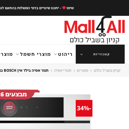
Ski
שימו
- יתכנו שינויים בדמי המשלוח בהתאם לג
t
conten
ריהוט
מוצרי חשמל
מוצרי
קטגוריות
קניון בשביל כולם
»
מוצרים
»
תנורי אפיה
»
תנור אפיה בילד אין BOSCH בוש HBG7741W1
-34%