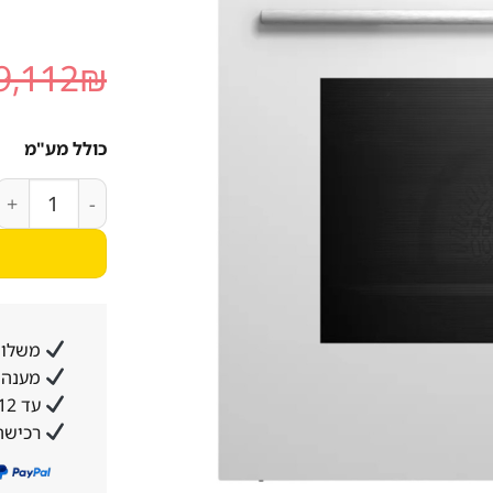
9,112
₪
כולל מע"מ
כמות של תנור אפיה בילד
משלוח
מענה א
עד 12 תשלומים ללא ריבית והצמדה
רכישה