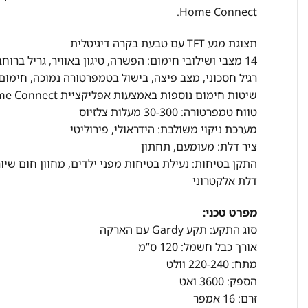
Home Connect.
תצוגת מגע TFT עם טבעת בקרה דיגיטלית
14 מצבי ושילובי חימום: הפשרה, טיגון באוויר, גריל ברוח
רגיל חסכוני, מצב פיצה, בישול בטמפרטורה נמוכה, חימום 
שיטות חימום נוספות באמצעות אפליקציית Home Connect: לאפשר מנוחה, חימום מוקדם
טווח טמפרטורה: 30-300 מעלות צלזיוס
מערכת ניקוי משולבת: הידראולי, פירוליטי
ציר דלת: מעומעם, תחתון
התקן בטיחות: נעילת בטיחות מפני ילדים, מחוון חום שיור
דלת אלקטרוני
מפרט טכני:
סוג התקע: תקע Gardy עם הארקה
אורך כבל חשמל: 120 ס”מ
מתח: 220-240 וולט
הספק: 3600 ואט
זרם: 16 אמפר