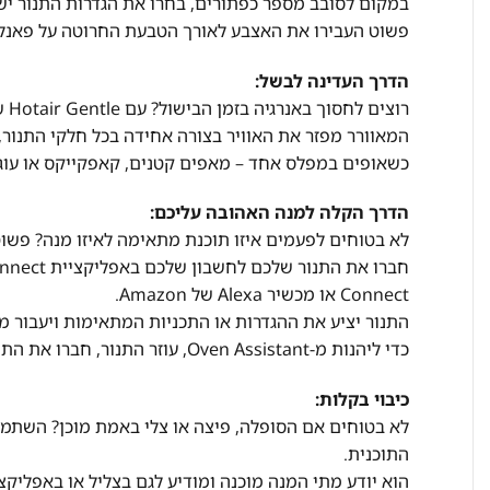
במקום לסובב מספר כפתורים, בחרו את הגדרות התנור י
פשוט העבירו את האצבע לאורך הטבעת החרוטה על פאנל 
הדרך העדינה לבשל:
רוצים לחסוך באנרגיה בזמן הבישול? עם Hotair Gentle שיפרנו את מצב החימום הנפוץ ביותר בבתים.
המאוורר מפזר את האוויר בצורה אחידה בכל חלקי התנור, 
כשאופים במפלס אחד – מאפים קטנים, קאפקייקס או עוגות
הדרך הקלה למנה האהובה עליכם:
לא בטוחים לפעמים איזו תוכנת מתאימה לאיזו מנה? פשוט
Connect או מכשיר Alexa של Amazon.
התנור יציע את ההגדרות או התכניות המתאימות ויעבור מי
כדי ליהנות מ-Oven Assistant, עוזר התנור, חברו את התנור שלכם לחשבון שלכן באפליקציית Home Connect.
כיבוי בקלות:
לא בטוחים אם הסופלה, פיצה או צלי באמת מוכן? השתמש
התוכנית.