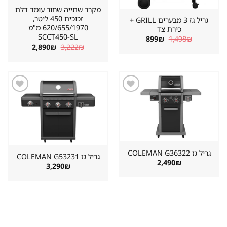
מקרר שתייה שחור עומד דלת
זכוכית 450 ליטר,
גריל גז 3 מבערים GRILL +
620/655/1970 מ"מ
כירת צד
SCCT450-SL
המחיר
המחיר
899
₪
1,498
₪
המקורי
הנוכחי
המחיר
המחיר
2,890
₪
3,222
₪
היה:
הוא:
המקורי
הנוכחי
899₪.
1,498₪.
היה:
הוא:
2,890₪.
3,222₪.
שמור
שמור
מוצר
מוצר
במועדפים
במועדפים
גריל גז ⁦COLEMAN G36322⁩
גריל גז ⁦COLEMAN G53231⁩
2,490
₪
3,290
₪