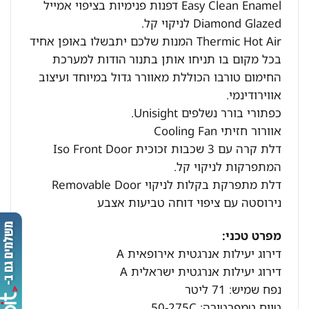
Easy Clean Enamel דפנות פנימיות בציפוי אמייל
Diamond Glazed לניקוי קל.
Thermic Hot Air המנות שלכם יתבשלו באופן אחיד
בכל מקום בו תניחו אותן בתנור הודות למערכת
החימום טורבו הכוללת מאוורר גדול במיוחד ועיצוב
אווירודינמי.
כפתורי בורר נשלפים Unisight.
אוורור חזיתי Cooling Fan
דלת קרה עם 3 שכבות זכוכית Iso Front Door
המתפרקות לניקוי קל.
דלת מתפרקת בקלות לניקוי Removable Door
נירוסטה עם ציפוי דוחה טביעות אצבע
מפרט טכני:
דירוג יעילות אנרגטית אירופאית A
דירוג יעילות אנרגטית ישראלית A
נפח שמיש: 71 ליטר
טווח טמפרטורה: 50-275C