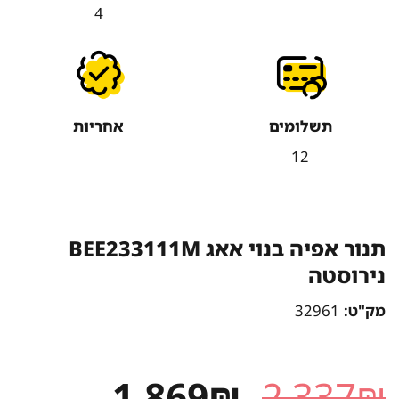
4
תשלומים
אחריות
12
תנור אפיה בנוי אאג BEE233111M
נירוסטה
מק"ט:
32961
המחיר
המחיר
1,869
₪
2,337
₪