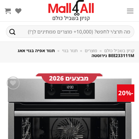
Sk
conte
חיפוש
עבור:
קניון בשביל כולם
»
מוצרים
»
תנור בנוי
»
תנור אפיה בנוי אאג
BEE233111M נירוסטה
-20%
שמור
מוצר
במועדפים