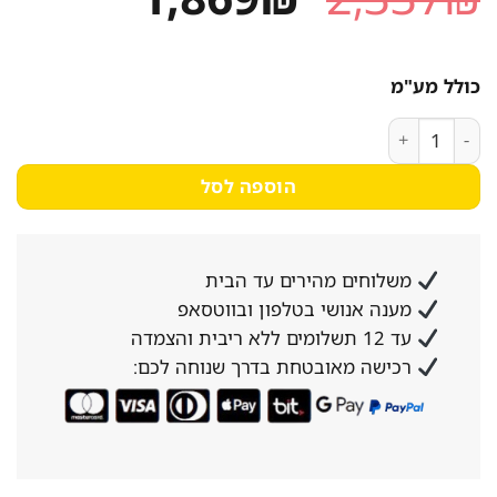
המקורי
הנוכחי
היה:
הוא:
כולל מע"מ
1,869₪.
2,337₪.
כמות של תנור אפיה בנוי אאג BEE233111M נירוסטה
הוספה לסל
משלוחים מהירים עד הבית
מענה אנושי בטלפון ובווטסאפ
עד 12 תשלומים ללא ריבית והצמדה
רכישה מאובטחת בדרך שנוחה לכם: