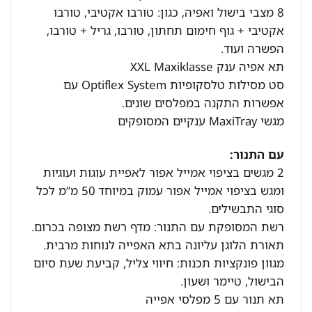
8 מצבי בישול ואפיה, כגון: טורבו אקטיבי, טורבו
אקטיבי + גוף חימום תחתון, טורבו, גריל + טורבו,
הפשרה ועוד.
תא אפיה ענק XXL Maxiklasse
סט מסילות טלסקופיות Optiflex System עם
אפשרות התקנה במפלסים שונים.
מגשי MaxiTray ענקיים המסופקים
עם התנור:
2 מגשים בציפוי אמייל אפור לאפיית עוגות ועוגיות
ומגש בציפוי אמייל אפור עמוק במיוחד 50 מ”מ לכל
סוגי התבשילים.
רשת המסופקת עם התנור: מדף רשת מצופה בכרום.
תאורת הלוגן עליונה בתא האפייה לנוחות מרבית.
מגוון פונקציות תכנות: חיווי צליל, קביעת שעת סיום
הבישול, טיימר ושעון.
תא תנור עם 5 מפלסי אפייה