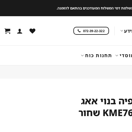
 להשלמת דמי המשלוח המעודכנים בהתאם להזמנה.
דע
072-39-22-322
וסדי
תחנות כוח
יה בנוי אאג
KM שחור