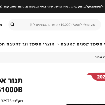
ודל/נפח/משקל/מרחק נסיעה. במידה וישנו שינוי בדמי המשלוח נציג יצור עמכם קשר
חיפוש
מי
עבור:
 חשמל קטנים למטבח
מוצרי חשמל וגז למטבח המ
תנור אפ
E761000B
שמור
מוצר
במועדפים
מק"ט:
32975