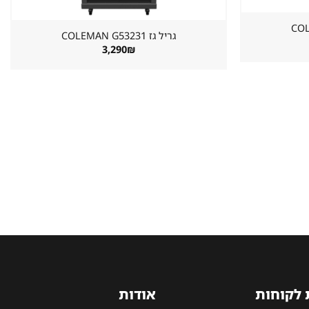
גריל גז ⁦COLEMAN G53231⁩
3,290
₪
 לקוחות
אודות