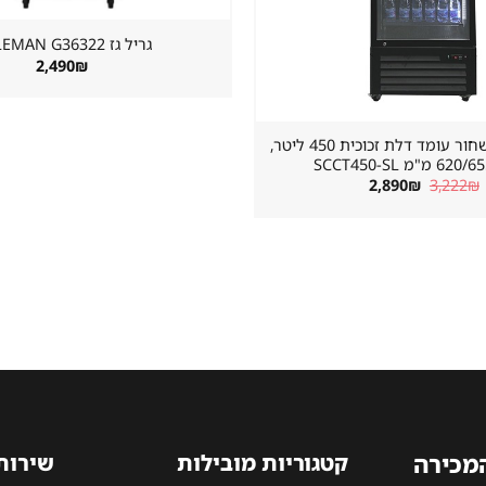
גריל גז ⁦COLEMAN G36322⁩
2,490
₪
מקרר שתייה שחור עומד דלת זכוכית 450 ליטר,
"מ SCCT450-SL
המחיר
המחיר
2,890
₪
3,222
₪
המקורי
הנוכחי
היה:
הוא:
2,890₪.
3,222₪.
המכירה
קטגוריות מובילות
שירות