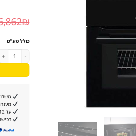
6,862
₪
כולל מע"מ
כמות של תנור אפיה בנ
משלוח
מענה א
עד 12 תשלומים ללא ריבית והצמדה
רכישה