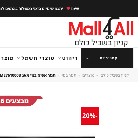
Ski
שימו
- יתכנו שינויים בדמי המשלוח בהתאם לג
t
conten
ריהוט
מוצרי חשמל
מוצרי
קטגוריות
קניון בשביל כולם
»
מוצרים
»
תנור בנוי
»
תנור אפיה בנוי אאג KME761000B שחור
-20%