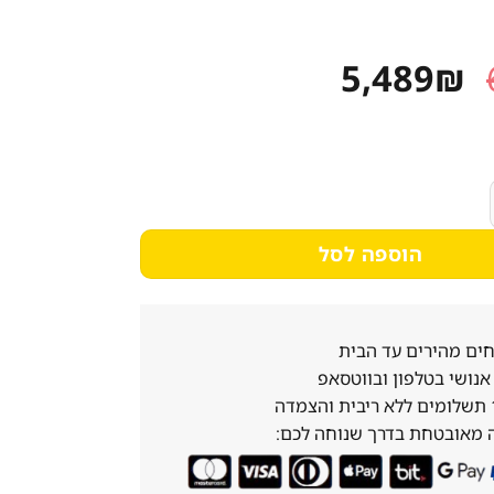
המחיר
המחיר
5,489
₪
המקורי
הנוכחי
היה:
הוא:
5,489₪.
6,862₪.
וי אאג KME761000B שחור
הוספה לסל
ים מהירים עד הבית
נושי בטלפון ובווטסאפ
 מאובטחת בדרך שנוחה לכם: