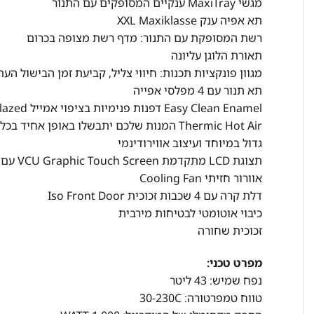
מגשי MaxiTray ענקיים המסופקים עם התנור
תא אפיה ענק XXL Maxiklasse
רשת המסופקת עם התנור: מדף רשת מצופה בכרום
תאורת הלוגן עליונה
מגוון פונקציות תכנות: חיווי צליל, קביעת זמן הבישול הע
תא תנור עם 4 מפלסי אפייה
Easy Clean Enamel דפנות פנימיות בציפוי אמייל Diamond Glazed לניקוי קל
Thermic Hot Air המנות שלכם יתבשלו באופן 
גדול במיוחד ועיצוב אווירודינמי
תצוגת LCD מתקדמת VCU Graphic Touch Screen עם מגעי טאצ’ לבטיחות ואמינות לאורך שנים
אוורור חזיתי Cooling Fan
דלת קרה עם 4 שכבות זכוכית Iso Front Door
כיבוי אוטומטי לבטיחות מירבית
זכוכית שחורה
מפרט טכני:
נפח שמיש: 43 ליטר
טווח טמפרטורה: 30-230C