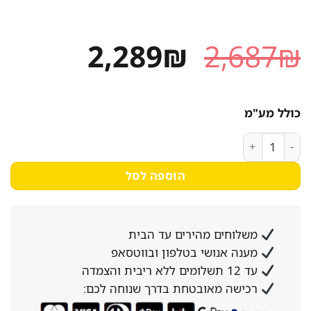
המחיר
המחיר
2,289
₪
2,687
₪
המקורי
הנוכחי
היה:
הוא:
כולל מע"מ
2,289₪.
2,687₪.
כמות של תנור אפיה בנוי אלקטרולוקס EOH6423X נירוסטה
הוספה לסל
משלוחים מהירים עד הבית
מענה אנושי בטלפון ובווטסאפ
עד 12 תשלומים ללא ריבית והצמדה
רכישה מאובטחת בדרך שנוחה לכם: