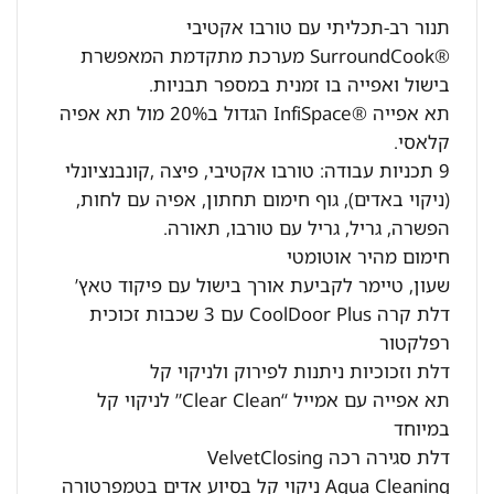
תנור רב-תכליתי עם טורבו אקטיבי
®SurroundCook מערכת מתקדמת המאפשרת
בישול ואפייה בו זמנית במספר תבניות.
תא אפייה ®InfiSpace הגדול ב20% מול תא אפיה
קלאסי.
9 תכניות עבודה: טורבו אקטיבי, פיצה ,קונבנציונלי
(ניקוי באדים), גוף חימום תחתון, אפיה עם לחות,
הפשרה, גריל, גריל עם טורבו, תאורה.
חימום מהיר אוטומטי
שעון, טיימר לקביעת אורך בישול עם פיקוד טאץ’
דלת קרה CoolDoor Plus עם 3 שכבות זכוכית
רפלקטור
דלת וזכוכיות ניתנות לפירוק ולניקוי קל
תא אפייה עם אמייל “Clear Clean” לניקוי קל
במיוחד
דלת סגירה רכה VelvetClosing
Aqua Cleaning ניקוי קל בסיוע אדים בטמפרטורה