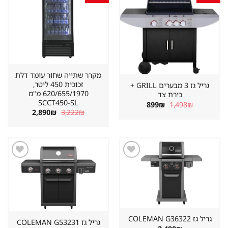
במועדפים
במועדפים
מקרר שתייה שחור עומד דלת
זכוכית 450 ליטר,
גריל גז 3 מבערים GRILL +
620/655/1970 מ"מ
כירת צד
SCCT450-SL
המחיר
המחיר
899
₪
1,498
₪
המקורי
הנוכחי
המחיר
המחיר
2,890
₪
3,222
₪
היה:
הוא:
המקורי
הנוכחי
899₪.
1,498₪.
היה:
הוא:
2,890₪.
3,222₪.
שמור
שמור
מוצר
מוצר
במועדפים
במועדפים
גריל גז ⁦COLEMAN G36322⁩
גריל גז ⁦COLEMAN G53231⁩