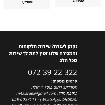
2,490
₪
3,290
₪
זקוק לעזרה? שירות הלקוחות
והמכירה שלנו זמין לתת לך שירות
מכל הלב
072-39-22-322
פרטים נוספים:
משרדינו: רחוב בוסל 1 חולון
כתובת מייל: m4aisrael@gmail.com
וואטסאפ (WhatsApp) - 058-6057111