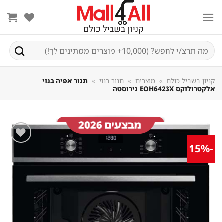
Sk
conte
חיפוש
עבור:
קניון בשביל כולם
»
מוצרים
»
תנור בנוי
»
תנור אפיה בנוי
אלקטרולוקס EOH6423X נירוסטה
-15%
שמור
מוצר
במועדפים