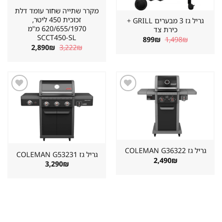
מקרר שתייה שחור עומד דלת
זכוכית 450 ליטר,
גריל גז 3 מבערים GRILL +
620/655/1970 מ"מ
כירת צד
SCCT450-SL
המחיר
המחיר
899
₪
1,498
₪
המקורי
הנוכחי
המחיר
המחיר
2,890
₪
3,222
₪
היה:
הוא:
המקורי
הנוכחי
899₪.
1,498₪.
היה:
הוא:
2,890₪.
3,222₪.
שמור
שמור
מוצר
מוצר
במועדפים
במועדפים
גריל גז ⁦COLEMAN G36322⁩
גריל גז ⁦COLEMAN G53231⁩
2,490
₪
3,290
₪