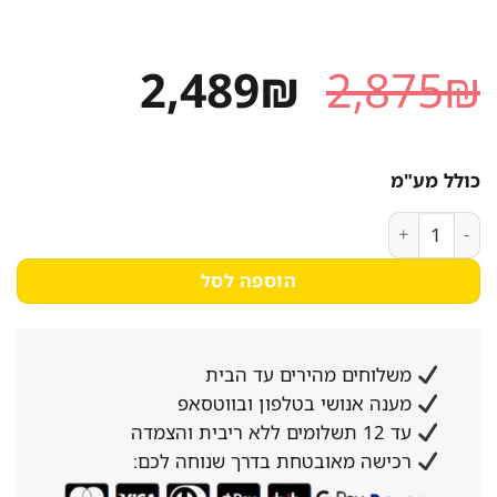
המחיר
המחיר
2,489
₪
2,875
₪
המקורי
הנוכחי
היה:
הוא:
כולל מע"מ
2,489₪.
2,875₪.
כמות של תנור אפיה בנוי אלקטרולוקס EOH7427X נירוסטה
הוספה לסל
משלוחים מהירים עד הבית
מענה אנושי בטלפון ובווטסאפ
עד 12 תשלומים ללא ריבית והצמדה
רכישה מאובטחת בדרך שנוחה לכם: