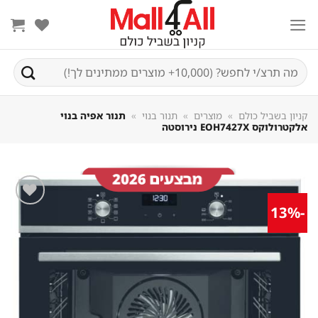
Sk
conte
חיפוש
עבור:
קניון בשביל כולם
»
מוצרים
»
תנור בנוי
»
תנור אפיה בנוי
אלקטרולוקס EOH7427X נירוסטה
-13%
שמור
מוצר
במועדפים