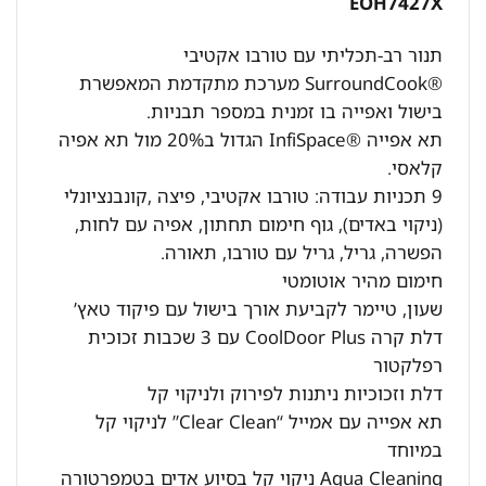
EOH7427X
תנור רב-תכליתי עם טורבו אקטיבי
®SurroundCook מערכת מתקדמת המאפשרת
בישול ואפייה בו זמנית במספר תבניות.
תא אפייה ®InfiSpace הגדול ב20% מול תא אפיה
קלאסי.
9 תכניות עבודה: טורבו אקטיבי, פיצה ,קונבנציונלי
(ניקוי באדים), גוף חימום תחתון, אפיה עם לחות,
הפשרה, גריל, גריל עם טורבו, תאורה.
חימום מהיר אוטומטי
שעון, טיימר לקביעת אורך בישול עם פיקוד טאץ’
דלת קרה CoolDoor Plus עם 3 שכבות זכוכית
רפלקטור
דלת וזכוכיות ניתנות לפירוק ולניקוי קל
תא אפייה עם אמייל “Clear Clean” לניקוי קל
במיוחד
Aqua Cleaning ניקוי קל בסיוע אדים בטמפרטורה