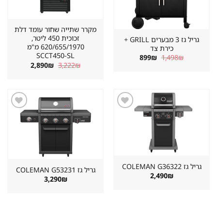
מקרר שתייה שחור עומד דלת
זכוכית 450 ליטר,
גריל גז 3 מבערים GRILL +
620/655/1970 מ"מ
כירת צד
SCCT450-SL
המחיר
המחיר
899
₪
1,498
₪
המקורי
הנוכחי
המחיר
המחיר
2,890
₪
3,222
₪
היה:
הוא:
המקורי
הנוכחי
899₪.
1,498₪.
היה:
הוא:
2,890₪.
3,222₪.
שמור
שמור
מוצר
מוצר
במועדפים
במועדפים
גריל גז ⁦COLEMAN G36322⁩
גריל גז ⁦COLEMAN G53231⁩
2,490
₪
3,290
₪