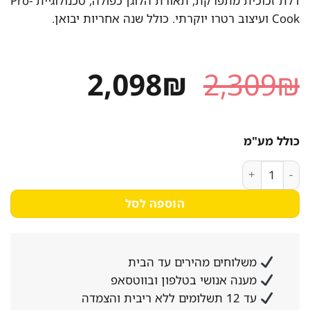
דלת זכוכית מתפרקת, תאורת הלוגן כפולה, טכנולוגיית Pro-
Cook ועיצוב רטרו יוקרתי. כולל שנה אחריות יבואן.
המחיר
המחיר
2,098
₪
2,309
₪
המקורי
הנוכחי
היה:
הוא:
כולל מע"מ
2,098₪.
2,309₪.
כמות של תנור אפייה בילד אין יוקרתי SAUTER RUSTIC-4020B בטכנולוגיית Pro-Cook
הוספה לסל
משלוחים מהירים עד הבית
מענה אנושי בטלפון ובווטסאפ
עד 12 תשלומים ללא ריבית והצמדה