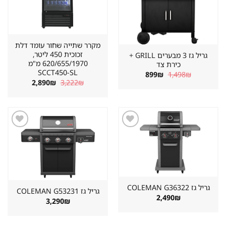
מקרר שתייה שחור עומד דלת
זכוכית 450 ליטר,
גריל גז 3 מבערים GRILL +
620/655/1970 מ"מ
כירת צד
SCCT450-SL
המחיר
המחיר
899
₪
1,498
₪
המקורי
הנוכחי
המחיר
המחיר
2,890
₪
3,222
₪
היה:
הוא:
המקורי
הנוכחי
899₪.
1,498₪.
היה:
הוא:
2,890₪.
3,222₪.
שמור
שמור
מוצר
מוצר
במועדפים
במועדפים
גריל גז ⁦COLEMAN G36322⁩
גריל גז ⁦COLEMAN G53231⁩
2,490
₪
3,290
₪