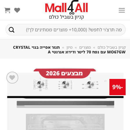
Sk
conte
חיפוש
עבור:
קניון בשביל כולם
»
מוצרים
»
מיון
»
תנור אפייה בנוי CRYSTAL
MO67GW עם נפח 70 ליטר ודירוג אנרגטי A
-9%
שמור
מוצר
במועדפים