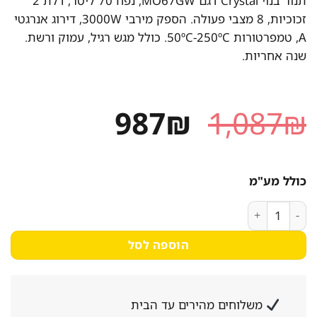
תנור בנוי Crystal דגם MO67GW, נפח 70 ליטר, דלת 2
זכוכיות, 8 מצבי פעולה. הספק מירבי 3000W, דירוג אנרגטי
A, טמפרטורות 50ºC-250ºC. כולל מגש רגיל, עמוק ורשת.
שנה אחריות.
המחיר
המחיר
987
₪
1,087
₪
המקורי
הנוכחי
היה:
הוא:
כולל מע"מ
987₪.
1,087₪.
כמות של תנור אפייה בנוי Crystal MO67GW עם נפח 70 ליטר ודירוג אנרגטי A
הוספה לסל
משלוחים מהירים עד הבית