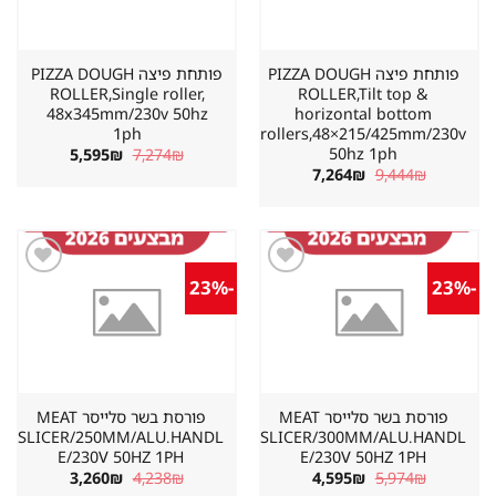
פותחת פיצה PIZZA DOUGH
פותחת פיצה PIZZA DOUGH
ROLLER,Single roller,
ROLLER,Tilt top &
48x345mm/230v 50hz
horizontal bottom
1ph
rollers,48×215/425mm/230v
50hz 1ph
המחיר
המחיר
5,595
₪
7,274
₪
המקורי
הנוכחי
המחיר
המחיר
7,264
₪
9,444
₪
היה:
הוא:
המקורי
הנוכחי
5,595₪.
7,274₪.
היה:
הוא:
7,264₪.
9,444₪.
-23%
-23%
שמור
שמור
מוצר
מוצר
במועדפים
במועדפים
פורסת בשר סלייסר MEAT
פורסת בשר סלייסר MEAT
SLICER/250MM/ALU.HANDL
SLICER/300MM/ALU.HANDL
E/230V 50HZ 1PH
E/230V 50HZ 1PH
המחיר
המחיר
המחיר
המחיר
3,260
₪
4,238
₪
4,595
₪
5,974
₪
המקורי
הנוכחי
המקורי
הנוכחי