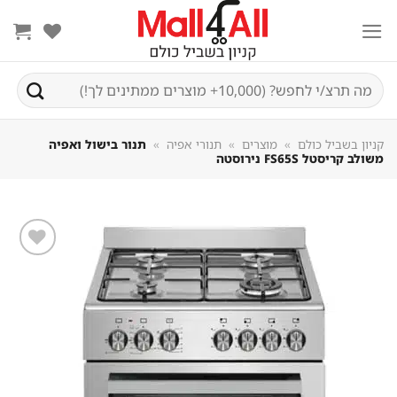
Sk
conte
חיפוש
עבור:
קניון בשביל כולם
»
מוצרים
»
תנורי אפיה
»
תנור בישול ואפיה
משולב קריסטל FS65S נירוסטה
שמור
מוצר
במועדפים