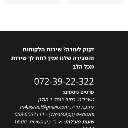
היה:
הוא:
היה:
הוא:
3,260₪.
4,238₪.
4,595₪.
5,974₪.
זקוק לעזרה? שירות הלקוחות
והמכירה שלנו זמין לתת לך שירות
מכל הלב
072-39-22-322
פרטים נוספים:
משרדינו: רחוב בוסל 1 חולון
כתובת מייל: m4aisrael@gmail.com
וואטסאפ (WhatsApp) - 058-6057111
שעות פעילות:
א'-ה' בין השעות 16:00-