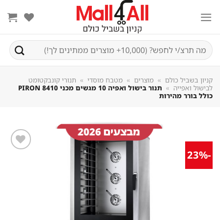
Sk
conte
חיפוש
עבור:
קניון בשביל כולם
»
מוצרים
»
מטבח מוסדי
»
תנורי קונבקטומט
לבישול ואפייה
»
תנור בישול ואפיה 10 מגשים מכני 8410 PIRON
כולל בורר מהירות
-23%
שמור
מוצר
במועדפים