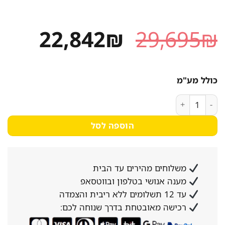
המחיר
המחי
22,842
₪
29,695
₪
המקורי
הנוכח
היה:
הוא:
כולל מע"מ
842₪.
29,695₪.
כמות של תנור בישול ואפיה 10 מגשים מכני 8410 PIRON כולל בורר מהירות
הוספה לסל
משלוחים מהירים עד הבית
מענה אנושי בטלפון ובווטסאפ
עד 12 תשלומים ללא ריבית והצמדה
רכישה מאובטחת בדרך שנוחה לכם: