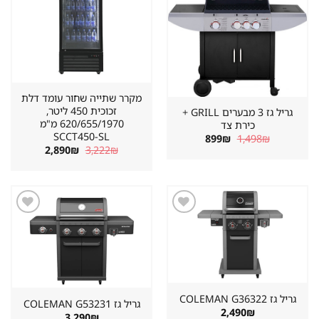
במועדפים
במועדפים
מקרר שתייה שחור עומד דלת
זכוכית 450 ליטר,
גריל גז 3 מבערים GRILL +
620/655/1970 מ"מ
כירת צד
SCCT450-SL
המחיר
המחיר
899
₪
1,498
₪
המקורי
הנוכחי
המחיר
המחיר
2,890
₪
3,222
₪
היה:
הוא:
המקורי
הנוכחי
899₪.
1,498₪.
היה:
הוא:
2,890₪.
3,222₪.
שמור
שמור
מוצר
מוצר
במועדפים
במועדפים
גריל גז ⁦COLEMAN G36322⁩
גריל גז ⁦COLEMAN G53231⁩
2,490
₪
3,290
₪