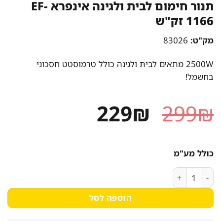
תנור חימום לבית ולגינה אינפרא EF-
1166 זק"ש
מק"ט:
83026
2500W מתאים לבית ולגינה כולל טרמוסטט חסכוני
בחשמל!
המחיר
המחיר
229
₪
299
₪
המקורי
הנוכחי
היה:
הוא:
כולל מע"מ
229₪.
299₪.
כמות של תנור חימום לבית ולגינה אינפרא EF-1166 זק"ש
הוספה לסל