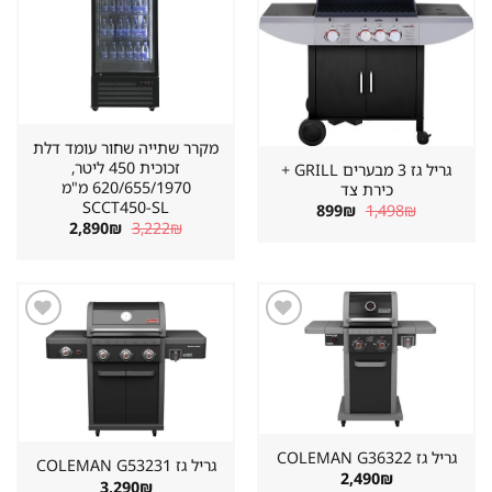
במועדפים
במועדפים
מקרר שתייה שחור עומד דלת
זכוכית 450 ליטר,
גריל גז 3 מבערים GRILL +
620/655/1970 מ"מ
כירת צד
SCCT450-SL
המחיר
המחיר
899
₪
1,498
₪
המקורי
הנוכחי
המחיר
המחיר
2,890
₪
3,222
₪
היה:
הוא:
המקורי
הנוכחי
899₪.
1,498₪.
היה:
הוא:
2,890₪.
3,222₪.
שמור
שמור
מוצר
מוצר
במועדפים
במועדפים
גריל גז ⁦COLEMAN G36322⁩
גריל גז ⁦COLEMAN G53231⁩
2,490
₪
3,290
₪